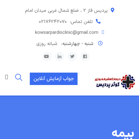
رش
ه
پردیس فاز 2 ، ضلع شمال غربی میدان امام
حتوا
تلفن تماس:
02176242070
kowsarpardisclinic@gmail.com
شنبه - چهارشنبه:
شبانه روزی
جواب آزمایش آنلاین
بیمه