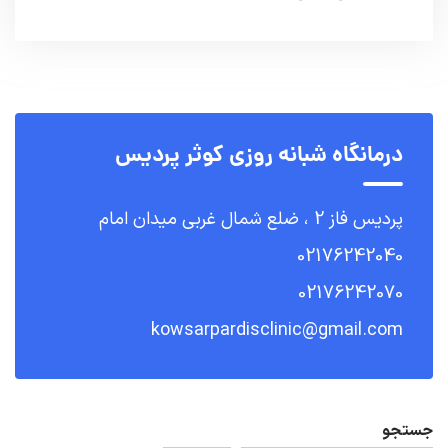
درمانگاه شبانه روزی کوثر پردیس
پردیس فاز 2 ، ضلع شمال غربی میدان امام
02176242040
02176242070
kowsarpardisclinic@gmail.com
جستجو