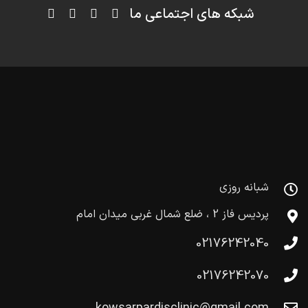
شبکه های اجتماعی ما
شبانه روزی
پردیس فاز 2 ، ضلع شمال غربی میدان امام
02176242040
02176242070