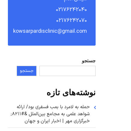
02176242040
02176242070
kowsarpardisclinic@gmail.com
جستجو
جستجو
نوشته‌های تازه
حمله به لامرد با بمب فسفری بود/ ارائه
شواهد علمی به مجامع بین‌الملل &#۸۲۱۱;
خبرگزاری مهر | اخبار ایران و جهان