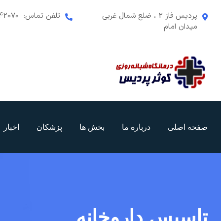
رش
پردیس فاز 2 ، ضلع شمال غربی
تلفن تماس:
42070
ه
میدان امام
حتوا
صفحه اصلی
درباره ما
بخش ها
پزشکان
اخبار
تاسیس داروخانه