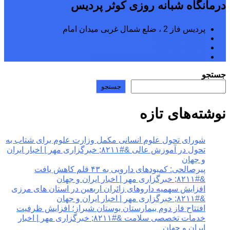
درمانگاه شبانه روزی کوثر پردیس
پردیس فاز 2 ، ضلع شمال غربی میدان امام
02176242040
02176242070
kowsarpardisclinic@gmail.com
جستجو
جستجو
نوشته‌های تازه
شورای تحول علوم انسانی مکمل وزارت علوم برای شتاب به
تحول در آموزش عالی &#۸۲۱۱; خبرگزاری مهر | اخبار ایران
و جهان
پیرصالحی: کمبودهای دارویی به ۴۳ قلم کاهش یافت
&#۸۲۱۱; خبرگزاری مهر | اخبار ایران و جهان
افزایش سهمیه داروهای زائران اربعین در استان های مرزی
&#۸۲۱۱; خبرگزاری مهر | اخبار ایران و جهان
افتتاح فاز دوم بیمارستان بوستان شیراز؛ افزایش ظرفیت
خدمات تخصصی سلامت &#۸۲۱۱; خبرگزاری مهر | اخبار
ایران و جهان