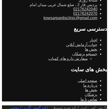
شبانه روزی
پردیس فاز 2 ، ضلع شمال غربی میدان امام
02176242040
02176242070
kowsarpardisclinic@gmail.com
دسترسی سریع
اخبار
جواب آزمایش آنلاین
بخش ها
جستجو پزشکان
سفارش دارو های کمیاب
بخش های سایت
صفحه اصلی
درباره ما
بخش ها
پزشکان
تماس با ما
© متن کپی رایت. ارائه شده توسط :
رایانه گستر آگرین / مجتبی