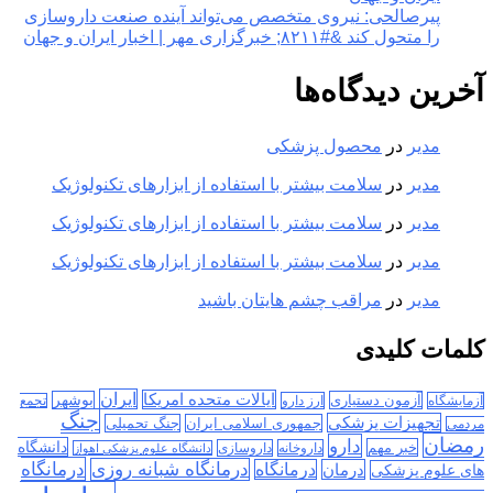
پیرصالحی: نیروی متخصص می‌تواند آینده صنعت داروسازی
را متحول کند &#۸۲۱۱; خبرگزاری مهر | اخبار ایران و جهان
آخرین دیدگاه‌ها
مدیر
در
محصول پزشکی
مدیر
در
سلامت بیشتر با استفاده از ابزارهای تکنولوژیک
مدیر
در
سلامت بیشتر با استفاده از ابزارهای تکنولوژیک
مدیر
در
سلامت بیشتر با استفاده از ابزارهای تکنولوژیک
مدیر
در
مراقب چشم هایتان باشید
کلمات کلیدی
ایران
ایالات متحده امریکا
آزمون دستیاری
بوشهر
آزمایشگاه
ارز دارو
تجمع
جنگ
تجهیزات پزشکی
جمهوری اسلامی ایران
جنگ تحمیلی
مردمی
رمضان
دارو
دانشگاه
خبر مهم
داروخانه
داروسازی
دانشگاه علوم پزشکی اهواز
درمانگاه
درمانگاه شبانه روزی
درمان
درمانگاه
های علوم پزشکی