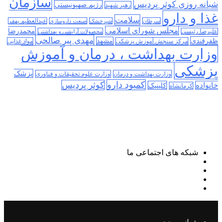
سازمان
شبانه روزی کوثر پردیس
رژیم صهیونیستی
رهبر شهید
غذا و دارو
سلامت
سرطان
شیرخشک
صنعت داروسازی
عبدالعظیم بهفر
مجلس شورای اسلامی
محمدرضا
علیرضا رئیسی
محصولات آرایشی و بهداشتی
مهدی پیر صالحی
ظفرقندی
مشهد
مرکز سنجش آموزش پزشکی
مواد غذایی
وزارت بهداشت ، درمان و آموزش
پزشکی
پزشک
وزارت بهداشت و درمان
وزارت علوم تحقیقات و فناوری
کمبود دارو
کوثر پردیس
خانواده
کلینیک
کرمانشاه
شبکه های اجتماعی ما