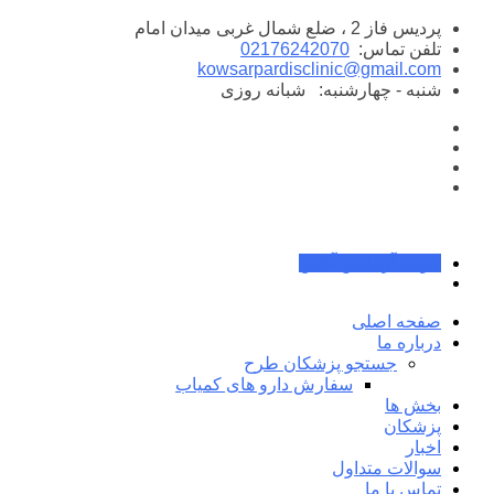
پرش
پردیس فاز 2 ، ضلع شمال غربی میدان امام
به
تلفن تماس:
02176242070
محتوا
kowsarpardisclinic@gmail.com
شنبه - چهارشنبه:
شبانه روزی
جواب آزمایش آنلاین
صفحه اصلی
درباره ما
جستجو پزشکان طرح
سفارش دارو های کمیاب
بخش ها
پزشکان
اخبار
سوالات متداول
تماس با ما