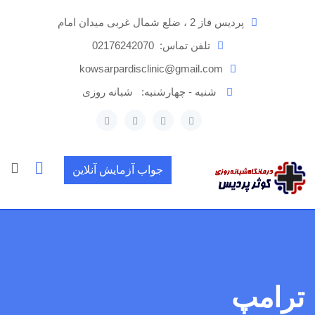
رش
پردیس فاز 2 ، ضلع شمال غربی میدان امام
ه
حتوا
تلفن تماس:
02176242070
kowsarpardisclinic@gmail.com
شنبه - چهارشنبه:
شبانه روزی
جواب آزمایش آنلاین
ترامپ