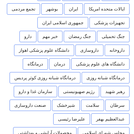
ایالات متحده امریکا
ایران
بوشهر
تجمع مردمی
تجهیزات پزشکی
جمهوری اسلامی ایران
جنگ تحمیلی
جنگ رمضان
خبر مهم
دارو
داروخانه
داروسازی
دانشگاه علوم پزشکی اهواز
دانشگاه های علوم پزشکی
درمان
درمانگاه
درمانگاه شبانه روزی
درمانگاه شبانه روزی کوثر پردیس
رهبر شهید
رژیم صهیونیستی
سازمان غذا و دارو
سرطان
سلامت
شیرخشک
صنعت داروسازی
عبدالعظیم بهفر
علیرضا رئیسی
مجلس شورای اسلامی
محصولات آرایشی و بهداشتی