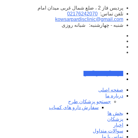
پرش
پردیس فاز 2 ، ضلع شمال غربی میدان امام
به
تلفن تماس:
02176242070
محتوا
kowsarpardisclinic@gmail.com
شنبه - چهارشنبه:
شبانه روزی
جواب آزمایش آنلاین
صفحه اصلی
درباره ما
جستجو پزشکان طرح
سفارش دارو های کمیاب
بخش ها
پزشکان
اخبار
سوالات متداول
تماس با ما