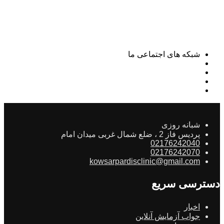
شبکه های اجتماعی ما
شبانه روزی
پردیس فاز 2 ، ضلع شمال غربی میدان امام
02176242040
02176242070
kowsarpardisclinic@gmail.com
دسترسی سریع
اخبار
جواب آزمایش آنلاین