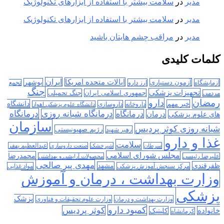
مدیر
در
سلامت بیشتر با استفاده از ابزارهای تکنولوژیک
مدیر
در
سلامت بیشتر با استفاده از ابزارهای تکنولوژیک
مدیر
در
مراقب چشم هایتان باشید
کلمات کلیدی
ایران
ایالات متحده امریکا
آزمون دستیاری
بوشهر
آزمایشگاه
ارز دارو
تجمع
جنگ
تجهیزات پزشکی
جمهوری اسلامی ایران
جنگ تحمیلی
مردمی
رمضان
دارو
دانشگاه
خبر مهم
داروخانه
داروسازی
دانشگاه علوم پزشکی اهواز
درمانگاه
درمانگاه شبانه روزی
درمان
درمانگاه
های علوم پزشکی
سازمان
شبانه روزی کوثر پردیس
رژیم صهیونیستی
رهبر شهید
غذا و دارو
سلامت
سرطان
شیرخشک
صنعت داروسازی
عبدالعظیم بهفر
مجلس شورای اسلامی
محمدرضا
علیرضا رئیسی
محصولات آرایشی و بهداشتی
مهدی پیر صالحی
ظفرقندی
مشهد
مرکز سنجش آموزش پزشکی
مواد غذایی
وزارت بهداشت ، درمان و آموزش
پزشکی
پزشک
وزارت بهداشت و درمان
وزارت علوم تحقیقات و فناوری
کمبود دارو
کوثر پردیس
خانواده
کلینیک
کرمانشاه