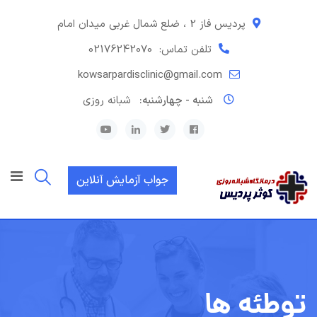
رش
ه
پردیس فاز 2 ، ضلع شمال غربی میدان امام
حتوا
تلفن تماس:
02176242070
kowsarpardisclinic@gmail.com
شنبه - چهارشنبه:
شبانه روزی
جواب آزمایش آنلاین
توطئه ها