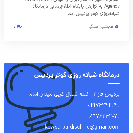
Agency به گزارش پایگاه اطلاع‌رسانی درمانگاه
شبانه‌روزی کوثر پردیس، به…
مجتبی سلگی
0
درمانگاه شبانه روزی کوثر پردیس
پردیس فاز 2 ، ضلع شمال غربی میدان امام
02176242040
02176242070
kowsarpardisclinic@gmail.com