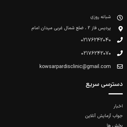
شبانه روزی
پردیس فاز 2 ، ضلع شمال غربی میدان امام
02176242040
02176242070
kowsarpardisclinic@gmail.com
دسترسی سریع
اخبار
جواب آزمایش آنلاین
بخش ها