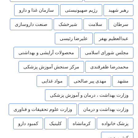
رهبر شهید
رژیم صهیونیستی
سازمان غذا و دارو
سرطان
سلامت
شیرخشک
صنعت داروسازی
عبدالعظیم بهفر
علیرضا رئیسی
مجلس شورای اسلامی
محصولات آرایشی و بهداشتی
محمدرضا ظفرقندی
مرکز سنجش آموزش پزشکی
مشهد
مهدی پیر صالحی
مواد غذایی
وزارت بهداشت ، درمان و آموزش پزشکی
وزارت بهداشت و درمان
وزارت علوم تحقیقات و فناوری
پزشک خانواده
کرمانشاه
کلینیک
کمبود دارو
کوثر پردیس