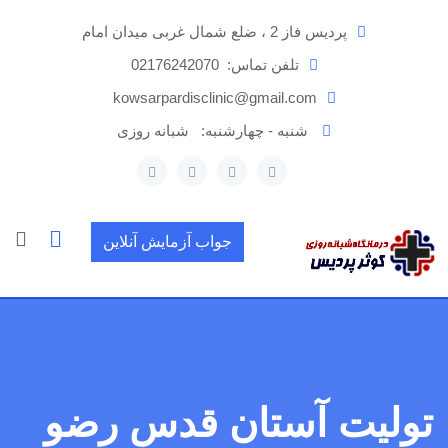
رش
پردیس فاز 2 ، ضلع شمال غربی میدان امام
ه
حتوا
تلفن تماس:
02176242070
kowsarpardisclinic@gmail.com
شنبه - چهارشنبه:
شبانه روزی
جواب آزمایش آنلاین
تولیت آستان قدس رضو