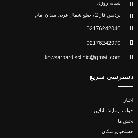
شبانه روزی
پردیس فاز 2 ، ضلع شمال غربی میدان امام
02176242040
02176242070
kowsarpardisclinic@gmail.com
دسترسی سریع
اخبار
جواب آزمایش آنلاین
بخش ها
جستجو پزشکان