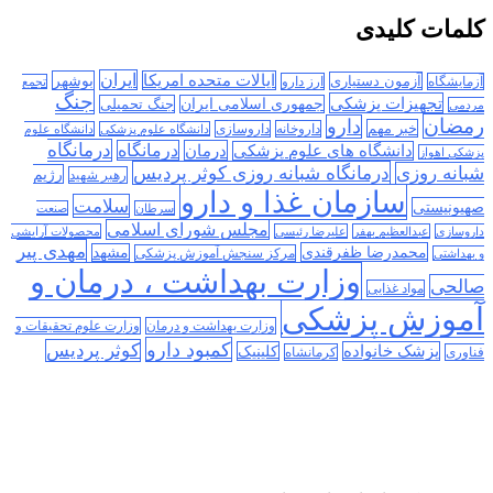
کلمات کلیدی
ایران
ایالات متحده امریکا
بوشهر
آزمون دستیاری
آزمایشگاه
ارز دارو
تجمع
جنگ
تجهیزات پزشکی
جمهوری اسلامی ایران
جنگ تحمیلی
مردمی
رمضان
دارو
خبر مهم
داروخانه
داروسازی
دانشگاه علوم پزشکی
دانشگاه علوم
درمانگاه
درمان
درمانگاه
دانشگاه های علوم پزشکی
پزشکی اهواز
درمانگاه شبانه روزی کوثر پردیس
شبانه روزی
رژیم
رهبر شهید
سازمان غذا و دارو
سلامت
صهیونیستی
سرطان
صنعت
مجلس شورای اسلامی
داروسازی
عبدالعظیم بهفر
علیرضا رئیسی
محصولات آرایشی
مهدی پیر
محمدرضا ظفرقندی
مشهد
مرکز سنجش آموزش پزشکی
و بهداشتی
وزارت بهداشت ، درمان و
صالحی
مواد غذایی
آموزش پزشکی
وزارت بهداشت و درمان
وزارت علوم تحقیقات و
کمبود دارو
کوثر پردیس
پزشک خانواده
کلینیک
فناوری
کرمانشاه