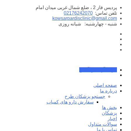
پرش
پردیس فاز 2 ، ضلع شمال غربی میدان امام
به
تلفن تماس:
02176242070
محتوا
kowsarpardisclinic@gmail.com
شنبه - چهارشنبه:
شبانه روزی
جواب آزمایش آنلاین
صفحه اصلی
درباره ما
جستجو پزشکان طرح
سفارش دارو های کمیاب
بخش ها
پزشکان
اخبار
سوالات متداول
تماس با ما