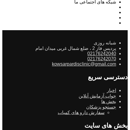
شبکه های اجتماعی ما
شبانه روزی
پردیس فاز 2 ، ضلع شمال غربی میدان امام
02176242040
02176242070
kowsarpardisclinic@gmail.com
دسترسی سریع
اخبار
جواب آزمایش آنلاین
بخش ها
جستجو پزشکان
سفارش دارو های کمیاب
بخش های سایت