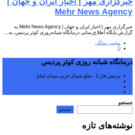
خبرگزاری مهر | اخبار ایران و جهان |
Mehr News Agency
خبرگزاری مهر | اخبار ایران و جهان | Mehr News Agency به
گزارش پایگاه اطلاع‌رسانی درمانگاه شبانه‌روزی کوثر پردیس، به…
مجتبی سلگی
0
درمانگاه شبانه روزی کوثر پردیس
پردیس فاز 2 ، ضلع شمال غربی میدان امام
02176242040
02176242070
kowsarpardisclinic@gmail.com
جستجو
جستجو
نوشته‌های تازه