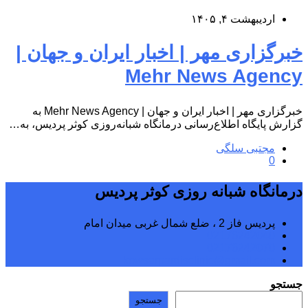
اردیبهشت ۴, ۱۴۰۵
خبرگزاری مهر | اخبار ایران و جهان |
Mehr News Agency
خبرگزاری مهر | اخبار ایران و جهان | Mehr News Agency به
گزارش پایگاه اطلاع‌رسانی درمانگاه شبانه‌روزی کوثر پردیس، به…
مجتبی سلگی
0
درمانگاه شبانه روزی کوثر پردیس
پردیس فاز 2 ، ضلع شمال غربی میدان امام
02176242040
02176242070
kowsarpardisclinic@gmail.com
جستجو
جستجو