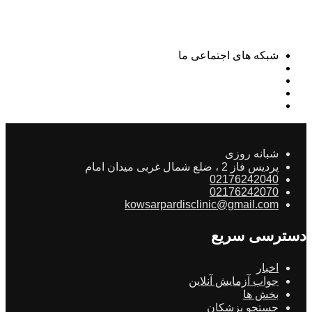
شبکه های اجتماعی ما
شبانه روزی
پردیس فاز 2 ، ضلع شمال غربی میدان امام
02176242040
02176242070
kowsarpardisclinic@gmail.com
دسترسی سریع
اخبار
جواب آزمایش آنلاین
بخش ها
جستجو پزشکان