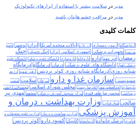
مدیر
در
سلامت بیشتر با استفاده از ابزارهای تکنولوژیک
مدیر
در
مراقب چشم هایتان باشید
کلمات کلیدی
ایران
ایالات متحده امریکا
بوشهر
آزمون دستیاری
آزمایشگاه
ارز دارو
تجمع
جنگ
تجهیزات پزشکی
جمهوری اسلامی ایران
جنگ تحمیلی
مردمی
رمضان
دارو
خبر مهم
داروخانه
داروسازی
دانشگاه علوم پزشکی
دانشگاه علوم
درمانگاه
درمان
درمانگاه
دانشگاه های علوم پزشکی
پزشکی اهواز
درمانگاه شبانه روزی کوثر پردیس
شبانه روزی
رژیم
رهبر شهید
سازمان غذا و دارو
سلامت
صهیونیستی
سرطان
صنعت
مجلس شورای اسلامی
داروسازی
عبدالعظیم بهفر
علیرضا رئیسی
محصولات آرایشی
مهدی پیر
محمدرضا ظفرقندی
مشهد
مرکز سنجش آموزش پزشکی
و بهداشتی
وزارت بهداشت ، درمان و
صالحی
مواد غذایی
آموزش پزشکی
وزارت بهداشت و درمان
وزارت علوم تحقیقات و
کمبود دارو
کوثر پردیس
پزشک خانواده
کلینیک
فناوری
کرمانشاه