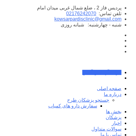
پرش
پردیس فاز 2 ، ضلع شمال غربی میدان امام
به
تلفن تماس:
02176242070
محتوا
kowsarpardisclinic@gmail.com
شنبه - چهارشنبه:
شبانه روزی
جواب آزمایش آنلاین
صفحه اصلی
درباره ما
جستجو پزشکان طرح
سفارش دارو های کمیاب
بخش ها
پزشکان
اخبار
سوالات متداول
تماس با ما