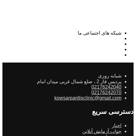
شبکه های اجتماعی ما
شبانه روزی
پردیس فاز 2 ، ضلع شمال غربی میدان امام
02176242040
02176242070
kowsarpardisclinic@gmail.com
دسترسی سریع
اخبار
جواب آزمایش آنلاین