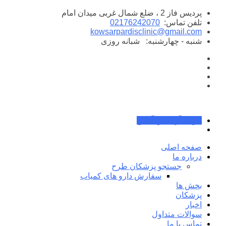
پرش
پردیس فاز 2 ، ضلع شمال غربی میدان امام
به
تلفن تماس:
02176242070
محتوا
kowsarpardisclinic@gmail.com
شنبه - چهارشنبه:
شبانه روزی
جواب آزمایش آنلاین
صفحه اصلی
درباره ما
جستجو پزشکان طرح
سفارش دارو های کمیاب
بخش ها
پزشکان
اخبار
سوالات متداول
تماس با ما