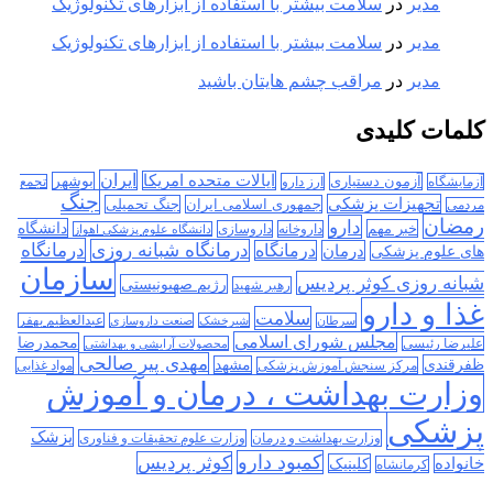
مدیر
در
سلامت بیشتر با استفاده از ابزارهای تکنولوژیک
مدیر
در
سلامت بیشتر با استفاده از ابزارهای تکنولوژیک
مدیر
در
مراقب چشم هایتان باشید
کلمات کلیدی
ایران
ایالات متحده امریکا
آزمون دستیاری
بوشهر
آزمایشگاه
ارز دارو
تجمع
جنگ
تجهیزات پزشکی
جمهوری اسلامی ایران
جنگ تحمیلی
مردمی
رمضان
دارو
دانشگاه
خبر مهم
داروخانه
داروسازی
دانشگاه علوم پزشکی اهواز
درمانگاه
درمانگاه شبانه روزی
درمان
درمانگاه
های علوم پزشکی
سازمان
شبانه روزی کوثر پردیس
رژیم صهیونیستی
رهبر شهید
غذا و دارو
سلامت
سرطان
شیرخشک
صنعت داروسازی
عبدالعظیم بهفر
مجلس شورای اسلامی
محمدرضا
علیرضا رئیسی
محصولات آرایشی و بهداشتی
مهدی پیر صالحی
ظفرقندی
مشهد
مرکز سنجش آموزش پزشکی
مواد غذایی
وزارت بهداشت ، درمان و آموزش
پزشکی
پزشک
وزارت بهداشت و درمان
وزارت علوم تحقیقات و فناوری
کمبود دارو
کوثر پردیس
خانواده
کلینیک
کرمانشاه