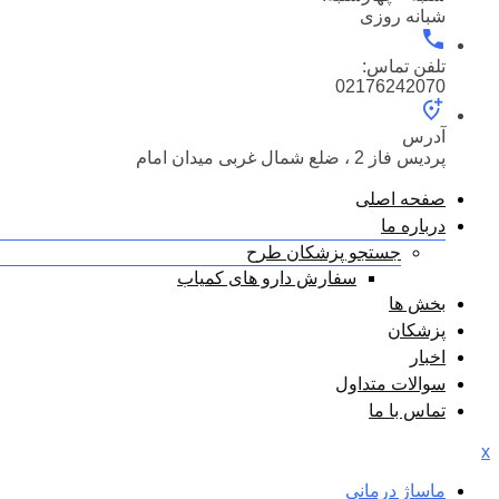
شبانه روزی
تلفن تماس:
02176242070
آدرس
پردیس فاز 2 ، ضلع شمال غربی میدان امام
صفحه اصلی
درباره ما
جستجو پزشکان طرح
سفارش دارو های کمیاب
بخش ها
پزشکان
اخبار
سوالات متداول
تماس با ما
x
ماساژ درمانی