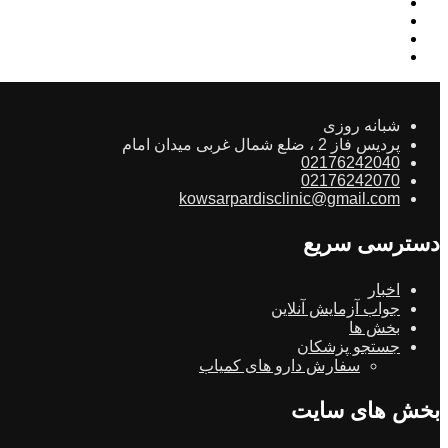
شبانه روزی
پردیس فاز 2 ، ضلع شمال غربی میدان امام
02176242040
02176242070
kowsarpardisclinic@gmail.com
دسترسی سریع
اخبار
جواب آزمایش آنلاین
بخش ها
جستجو پزشکان
سفارش دارو های کمیاب
بخش های سایت