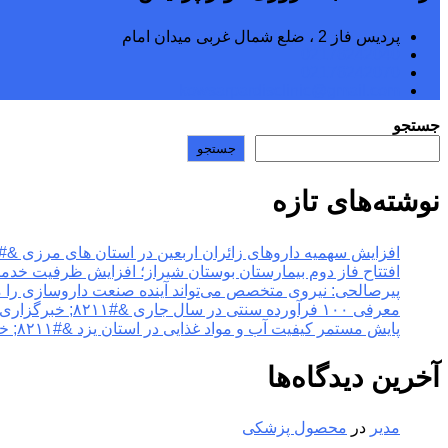
پردیس فاز 2 ، ضلع شمال غربی میدان امام
02176242040
02176242070
kowsarpardisclinic@gmail.com
جستجو
جستجو
نوشته‌های تازه
افزایش سهمیه داروهای زائران اربعین در استان های مرزی &#۸۲۱۱; خبرگزاری مهر | اخبار ایران و جهان
افتتاح فاز دوم بیمارستان بوستان شیراز؛ افزایش ظرفیت خدمات تخصصی سلامت &#۸۲۱۱; خبر
پیرصالحی: نیروی متخصص می‌تواند آینده صنعت داروسازی را متحول کند &#۸۲۱۱; خبرگزاری مهر |
معرفی ۱۰۰ فرآورده سنتی در سال جاری &#۸۲۱۱; خبرگزاری مهر | اخبار ایران و جهان
پایش مستمر کیفیت آب و مواد غذایی در استان یزد &#۸۲۱۱; خبرگزاری مهر | اخبار ایران و جهان
آخرین دیدگاه‌ها
مدیر
در
محصول پزشکی