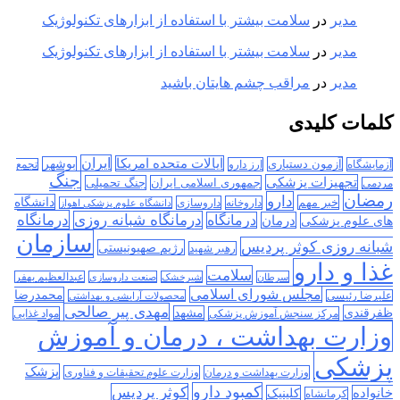
مدیر
در
سلامت بیشتر با استفاده از ابزارهای تکنولوژیک
مدیر
در
سلامت بیشتر با استفاده از ابزارهای تکنولوژیک
مدیر
در
مراقب چشم هایتان باشید
کلمات کلیدی
ایران
ایالات متحده امریکا
آزمون دستیاری
بوشهر
آزمایشگاه
ارز دارو
تجمع
جنگ
تجهیزات پزشکی
جمهوری اسلامی ایران
جنگ تحمیلی
مردمی
رمضان
دارو
دانشگاه
خبر مهم
داروخانه
داروسازی
دانشگاه علوم پزشکی اهواز
درمانگاه
درمانگاه شبانه روزی
درمان
درمانگاه
های علوم پزشکی
سازمان
شبانه روزی کوثر پردیس
رژیم صهیونیستی
رهبر شهید
غذا و دارو
سلامت
سرطان
شیرخشک
صنعت داروسازی
عبدالعظیم بهفر
مجلس شورای اسلامی
محمدرضا
علیرضا رئیسی
محصولات آرایشی و بهداشتی
مهدی پیر صالحی
ظفرقندی
مشهد
مرکز سنجش آموزش پزشکی
مواد غذایی
وزارت بهداشت ، درمان و آموزش
پزشکی
پزشک
وزارت بهداشت و درمان
وزارت علوم تحقیقات و فناوری
کمبود دارو
کوثر پردیس
خانواده
کلینیک
کرمانشاه