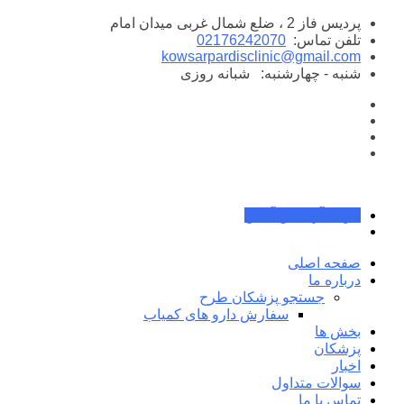
پرش
پردیس فاز 2 ، ضلع شمال غربی میدان امام
به
تلفن تماس:
02176242070
محتوا
kowsarpardisclinic@gmail.com
شنبه - چهارشنبه:
شبانه روزی
جواب آزمایش آنلاین
صفحه اصلی
درباره ما
جستجو پزشکان طرح
سفارش دارو های کمیاب
بخش ها
پزشکان
اخبار
سوالات متداول
تماس با ما