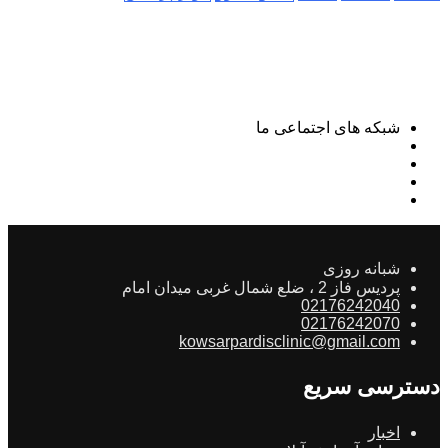
شبکه های اجتماعی ما
شبانه روزی
پردیس فاز 2 ، ضلع شمال غربی میدان امام
02176242040
02176242070
kowsarpardisclinic@gmail.com
دسترسی سریع
اخبار