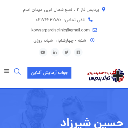
رش
ه
پردیس فاز 2 ، ضلع شمال غربی میدان امام
حتوا
تلفن تماس:
02176242070
kowsarpardisclinic@gmail.com
شنبه - چهارشنبه:
شبانه روزی
جواب آزمایش آنلاین
حسین شیرزاد