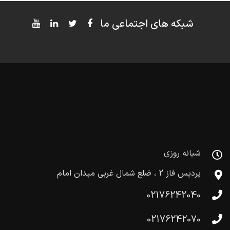
شبکه های اجتماعی ما
شبانه روزی
پردیس فاز 2 ، ضلع شمال غربی میدان امام
02176242040
02176242070