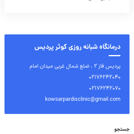
درمانگاه شبانه روزی کوثر پردیس
پردیس فاز 2 ، ضلع شمال غربی میدان امام
02176242040
02176242070
kowsarpardisclinic@gmail.com
جستجو