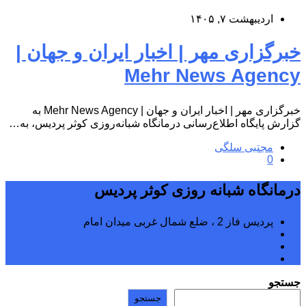
اردیبهشت ۷, ۱۴۰۵
خبرگزاری مهر | اخبار ایران و جهان |
Mehr News Agency
خبرگزاری مهر | اخبار ایران و جهان | Mehr News Agency به
گزارش پایگاه اطلاع‌رسانی درمانگاه شبانه‌روزی کوثر پردیس، به…
مجتبی سلگی
0
درمانگاه شبانه روزی کوثر پردیس
پردیس فاز 2 ، ضلع شمال غربی میدان امام
02176242040
02176242070
kowsarpardisclinic@gmail.com
جستجو
جستجو