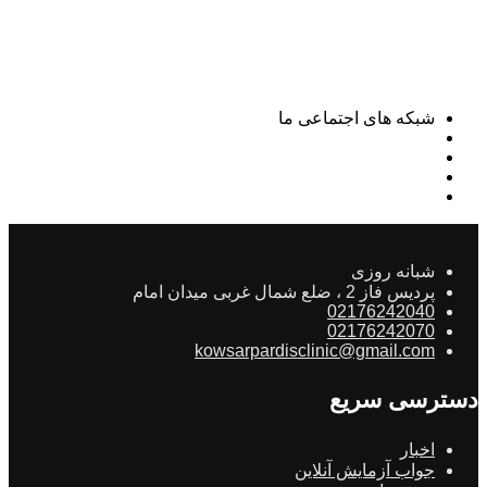
شبکه های اجتماعی ما
شبانه روزی
پردیس فاز 2 ، ضلع شمال غربی میدان امام
02176242040
02176242070
kowsarpardisclinic@gmail.com
دسترسی سریع
اخبار
جواب آزمایش آنلاین