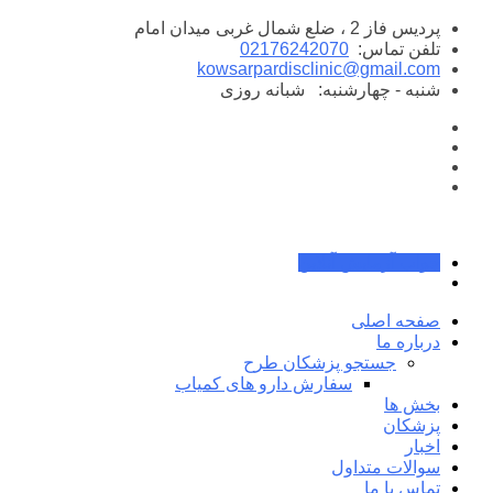
پرش
پردیس فاز 2 ، ضلع شمال غربی میدان امام
به
تلفن تماس:
02176242070
محتوا
kowsarpardisclinic@gmail.com
شنبه - چهارشنبه:
شبانه روزی
جواب آزمایش آنلاین
صفحه اصلی
درباره ما
جستجو پزشکان طرح
سفارش دارو های کمیاب
بخش ها
پزشکان
اخبار
سوالات متداول
تماس با ما