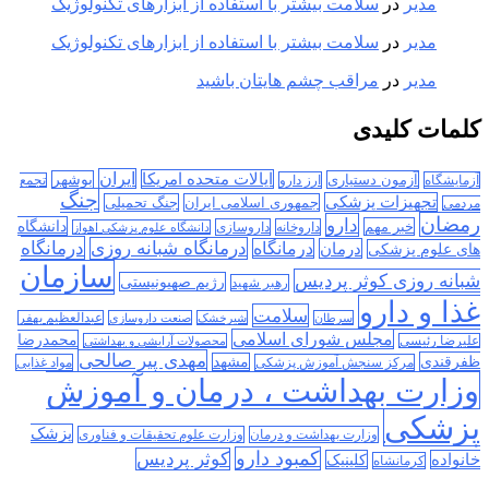
مدیر
در
سلامت بیشتر با استفاده از ابزارهای تکنولوژیک
مدیر
در
سلامت بیشتر با استفاده از ابزارهای تکنولوژیک
مدیر
در
مراقب چشم هایتان باشید
کلمات کلیدی
ایران
ایالات متحده امریکا
آزمون دستیاری
بوشهر
آزمایشگاه
ارز دارو
تجمع
جنگ
تجهیزات پزشکی
جمهوری اسلامی ایران
جنگ تحمیلی
مردمی
رمضان
دارو
دانشگاه
خبر مهم
داروخانه
داروسازی
دانشگاه علوم پزشکی اهواز
درمانگاه
درمانگاه شبانه روزی
درمان
درمانگاه
های علوم پزشکی
سازمان
شبانه روزی کوثر پردیس
رژیم صهیونیستی
رهبر شهید
غذا و دارو
سلامت
سرطان
شیرخشک
صنعت داروسازی
عبدالعظیم بهفر
مجلس شورای اسلامی
محمدرضا
علیرضا رئیسی
محصولات آرایشی و بهداشتی
مهدی پیر صالحی
ظفرقندی
مشهد
مرکز سنجش آموزش پزشکی
مواد غذایی
وزارت بهداشت ، درمان و آموزش
پزشکی
پزشک
وزارت بهداشت و درمان
وزارت علوم تحقیقات و فناوری
کمبود دارو
کوثر پردیس
خانواده
کلینیک
کرمانشاه