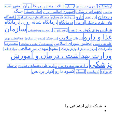
ایران
ایالات متحده امریکا
آزمون دستیاری
بوشهر
آزمایشگاه
ارز دارو
تجمع
جنگ
تجهیزات پزشکی
جمهوری اسلامی ایران
جنگ تحمیلی
مردمی
رمضان
دارو
دانشگاه
خبر مهم
داروخانه
داروسازی
دانشگاه علوم پزشکی اهواز
درمانگاه
درمانگاه شبانه روزی
درمان
درمانگاه
های علوم پزشکی
سازمان
شبانه روزی کوثر پردیس
رژیم صهیونیستی
رهبر شهید
غذا و دارو
سلامت
سرطان
شیرخشک
صنعت داروسازی
عبدالعظیم بهفر
مجلس شورای اسلامی
محمدرضا
علیرضا رئیسی
محصولات آرایشی و بهداشتی
مهدی پیر صالحی
ظفرقندی
مشهد
مرکز سنجش آموزش پزشکی
مواد غذایی
وزارت بهداشت ، درمان و آموزش
پزشکی
پزشک
وزارت بهداشت و درمان
وزارت علوم تحقیقات و فناوری
کمبود دارو
کوثر پردیس
خانواده
کلینیک
کرمانشاه
شبکه های اجتماعی ما