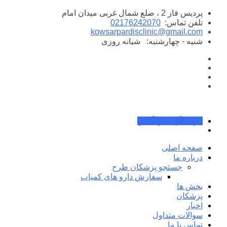
پرش
پردیس فاز 2 ، ضلع شمال غربی میدان امام
به
تلفن تماس:
02176242070
محتوا
kowsarpardisclinic@gmail.com
شنبه - چهارشنبه:
شبانه روزی
جواب آزمایش آنلاین
صفحه اصلی
درباره ما
جستجو پزشکان طرح
سفارش دارو های کمیاب
بخش ها
پزشکان
اخبار
سوالات متداول
تماس با ما