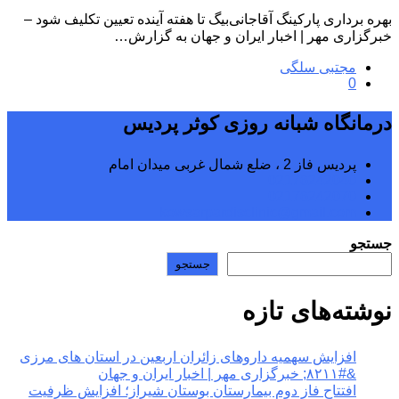
بهره برداری پارکینگ آقاجانی‌بیگ تا هفته آینده تعیین تکلیف شود –
خبرگزاری مهر | اخبار ایران و جهان به گزارش…
مجتبی سلگی
0
درمانگاه شبانه روزی کوثر پردیس
پردیس فاز 2 ، ضلع شمال غربی میدان امام
02176242040
02176242070
kowsarpardisclinic@gmail.com
جستجو
جستجو
نوشته‌های تازه
افزایش سهمیه داروهای زائران اربعین در استان های مرزی
&#۸۲۱۱; خبرگزاری مهر | اخبار ایران و جهان
افتتاح فاز دوم بیمارستان بوستان شیراز؛ افزایش ظرفیت