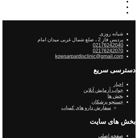
شبانه روزی
پردیس فاز 2 ، ضلع شمال غربی میدان امام
02176242040
02176242070
kowsarpardisclinic@gmail.com
دسترسی سریع
اخبار
جواب آزمایش آنلاین
بخش ها
جستجو پزشکان
سفارش دارو های کمیاب
بخش های سایت
صفحه اصلی