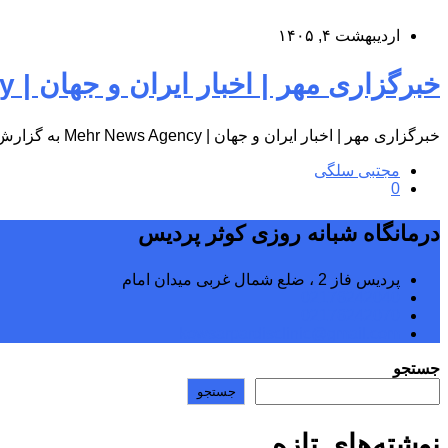
اردیبهشت ۴, ۱۴۰۵
خبرگزاری مهر | اخبار ایران و جهان | Mehr News Agency
خبرگزاری مهر | اخبار ایران و جهان | Mehr News Agency به گزارش پایگاه اطلاع‌رسانی درمانگاه شبانه‌روزی کوثر پردیس، خبرگزاری…
مجتبی سلگی
0
درمانگاه شبانه روزی کوثر پردیس
پردیس فاز 2 ، ضلع شمال غربی میدان امام
02176242040
02176242070
kowsarpardisclinic@gmail.com
جستجو
جستجو
نوشته‌های تازه