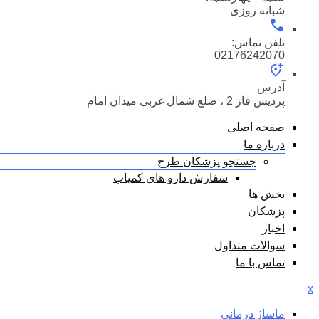
شبانه روزی
تلفن تماس:
02176242070
آدرس
پردیس فاز 2 ، ضلع شمال غربی میدان امام
صفحه اصلی
درباره ما
جستجو پزشکان طرح
سفارش دارو های کمیاب
بخش ها
پزشکان
اخبار
سوالات متداول
تماس با ما
x
ماساژ درمانی