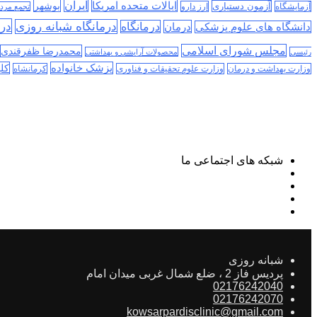
ایران
ایالات متحده امریکا
بوشهر
آزمون دستیاری
آزمایشگاه
ارز دارو
تجمع مرد
درم
درمانگاه شبانه روزی
درمان
درمانگاه
دانشگاه های علوم پزشکی
مجلس شورای اسلامی
محمدرضا ظفرقندی
رئیسی
محصولات آرایشی و بهداشتی
پزشک خانواده
کلی
وزارت بهداشت و درمان
وزارت علوم تحقیقات و فناوری
کرمانشاه
شبکه های اجتماعی ما
شبانه روزی
پردیس فاز 2 ، ضلع شمال غربی میدان امام
02176242040
02176242070
kowsarpardisclinic@gmail.com