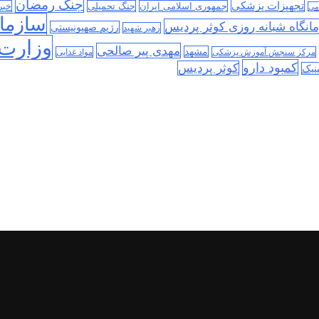
جنگ رمضان
تجهیزات پزشکی
جمهوری اسلامی ایران
جنگ تحمیلی
خبر
می
سازمان
انگاه شبانه روزی کوثر پردیس
رژیم صهیونیستی
رهبر شهید
وزارت 
مهدی پیر صالحی
مشهد
مرکز سنجش آموزش پزشکی
مواد غذایی
کمبود دارو
کوثر پردیس
نیک