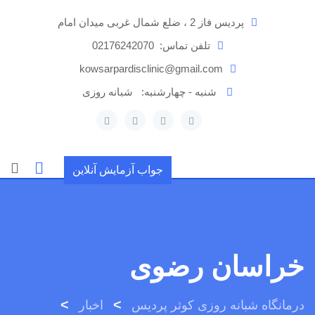
رش
پردیس فاز 2 ، ضلع شمال غربی میدان امام
ه
حتوا
تلفن تماس:
02176242070
kowsarpardisclinic@gmail.com
شنبه - چهارشنبه:
شبانه روزی
جواب آزمایش آنلاین
خراسان رضوی
>
>
درمانگاه شبانه روزی کوثر پردیس
اخبار