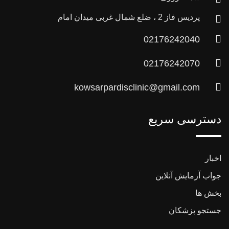
پردیس فاز 2 ، ضلع شمال غربی میدان امام
02176242040
02176242070
kowsarpardisclinic@gmail.com
دسترسی سریع
اخبار
جواب آزمایش آنلاین
بخش ها
جستجو پزشکان