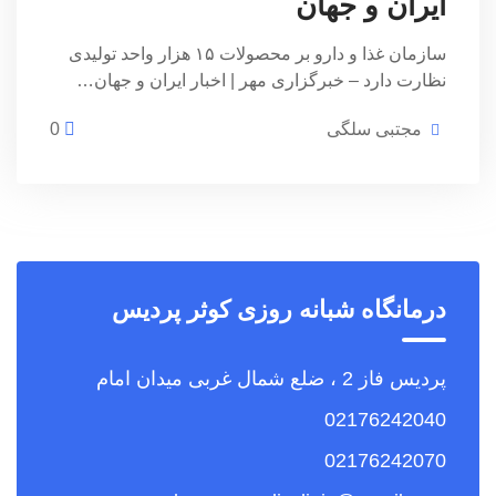
ایران و جهان
سازمان غذا و دارو بر محصولات ۱۵ هزار واحد تولیدی
نظارت دارد – خبرگزاری مهر | اخبار ایران و جهان…
مجتبی سلگی
0
درمانگاه شبانه روزی کوثر پردیس
پردیس فاز 2 ، ضلع شمال غربی میدان امام
02176242040
02176242070