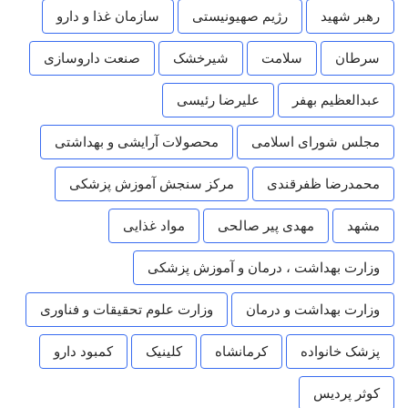
رهبر شهید
رژیم صهیونیستی
سازمان غذا و دارو
سرطان
سلامت
شیرخشک
صنعت داروسازی
عبدالعظیم بهفر
علیرضا رئیسی
مجلس شورای اسلامی
محصولات آرایشی و بهداشتی
محمدرضا ظفرقندی
مرکز سنجش آموزش پزشکی
مشهد
مهدی پیر صالحی
مواد غذایی
وزارت بهداشت ، درمان و آموزش پزشکی
وزارت بهداشت و درمان
وزارت علوم تحقیقات و فناوری
پزشک خانواده
کرمانشاه
کلینیک
کمبود دارو
کوثر پردیس