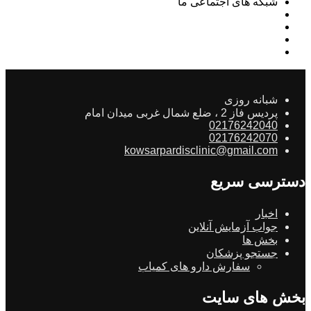
شبکه های اجتماعی ما
شبانه روزی
پردیس فاز 2 ، ضلع شمال غربی میدان امام
02176242040
02176242070
kowsarpardisclinic@gmail.com
دسترسی سریع
اخبار
جواب آزمایش آنلاین
بخش ها
جستجو پزشکان
سفارش دارو های کمیاب
بخش های سایت