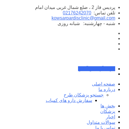
پرش
پردیس فاز 2 ، ضلع شمال غربی میدان امام
به
تلفن تماس:
02176242070
محتوا
kowsarpardisclinic@gmail.com
شنبه - چهارشنبه:
شبانه روزی
جواب آزمایش آنلاین
صفحه اصلی
درباره ما
جستجو پزشکان طرح
سفارش دارو های کمیاب
بخش ها
پزشکان
اخبار
سوالات متداول
تماس با ما