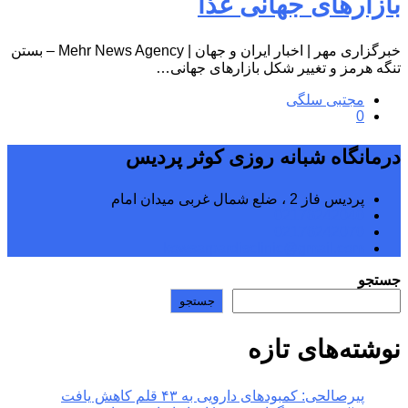
بازارهای جهانی غذا
خبرگزاری مهر | اخبار ایران و جهان | Mehr News Agency – بستن
تنگه هرمز و تغییر شکل بازارهای جهانی…
مجتبی سلگی
0
درمانگاه شبانه روزی کوثر پردیس
پردیس فاز 2 ، ضلع شمال غربی میدان امام
02176242040
02176242070
kowsarpardisclinic@gmail.com
جستجو
جستجو
نوشته‌های تازه
پیرصالحی: کمبودهای دارویی به ۴۳ قلم کاهش یافت