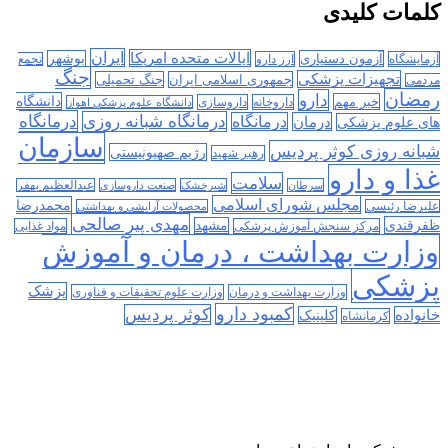
کلمات کلیدی
ایران
ایالات متحده امریکا
آزمون دستیاری
بوشهر
آزمایشگاه
ارز دارو
تجمع
جنگ
تجهیزات پزشکی
جمهوری اسلامی ایران
جنگ تحمیلی
مردمی
رمضان
دارو
دانشگاه
خبر مهم
داروخانه
داروسازی
دانشگاه علوم پزشکی اهواز
درمانگاه
درمانگاه شبانه روزی
درمان
درمانگاه
های علوم پزشکی
سازمان
شبانه روزی کوثر پردیس
رژیم صهیونیستی
رهبر شهید
غذا و دارو
سلامت
سرطان
شیرخشک
صنعت داروسازی
عبدالعظیم بهفر
مجلس شورای اسلامی
محمدرضا
علیرضا رئیسی
محصولات آرایشی و بهداشتی
مهدی پیر صالحی
ظفرقندی
مشهد
مرکز سنجش آموزش پزشکی
مواد غذایی
وزارت بهداشت ، درمان و آموزش
پزشکی
پزشک
وزارت بهداشت و درمان
وزارت علوم تحقیقات و فناوری
کمبود دارو
کوثر پردیس
خانواده
کلینیک
کرمانشاه