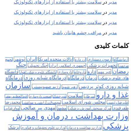
مدیر
در
سلامت بیشتر با استفاده از ابزارهای تکنولوژیک
مدیر
در
سلامت بیشتر با استفاده از ابزارهای تکنولوژیک
مدیر
در
سلامت بیشتر با استفاده از ابزارهای تکنولوژیک
مدیر
در
مراقب چشم هایتان باشید
کلمات کلیدی
ایران
ایالات متحده امریکا
آزمون دستیاری
بوشهر
آزمایشگاه
ارز دارو
تجمع
جنگ
تجهیزات پزشکی
جمهوری اسلامی ایران
جنگ تحمیلی
مردمی
رمضان
دارو
دانشگاه
خبر مهم
داروخانه
داروسازی
دانشگاه علوم پزشکی اهواز
درمانگاه
درمانگاه شبانه روزی
درمان
درمانگاه
های علوم پزشکی
سازمان
شبانه روزی کوثر پردیس
رژیم صهیونیستی
رهبر شهید
غذا و دارو
سلامت
سرطان
شیرخشک
صنعت داروسازی
عبدالعظیم بهفر
مجلس شورای اسلامی
محمدرضا
علیرضا رئیسی
محصولات آرایشی و بهداشتی
مهدی پیر صالحی
ظفرقندی
مشهد
مرکز سنجش آموزش پزشکی
مواد غذایی
وزارت بهداشت ، درمان و آموزش
پزشکی
پزشک
وزارت بهداشت و درمان
وزارت علوم تحقیقات و فناوری