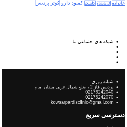
کمبود دارو
کوثر پردیس
خانواده
کلینیک
کرمانشاه
شبکه های اجتماعی ما
شبانه روزی
پردیس فاز 2 ، ضلع شمال غربی میدان امام
02176242040
02176242070
kowsarpardisclinic@gmail.com
دسترسی سریع