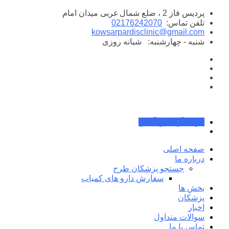
پرش
پردیس فاز 2 ، ضلع شمال غربی میدان امام
به
تلفن تماس:
02176242070
محتوا
kowsarpardisclinic@gmail.com
شنبه - چهارشنبه:
شبانه روزی
جواب آزمایش آنلاین
صفحه اصلی
درباره ما
جستجو پزشکان طرح
سفارش دارو های کمیاب
بخش ها
پزشکان
اخبار
سوالات متداول
تماس با ما