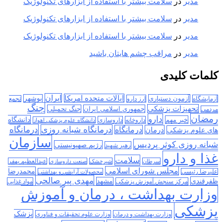
مدیر
در
سلامت بیشتر با استفاده از ابزارهای تکنولوژیک
مدیر
در
سلامت بیشتر با استفاده از ابزارهای تکنولوژیک
مدیر
در
سلامت بیشتر با استفاده از ابزارهای تکنولوژیک
مدیر
در
مراقب چشم هایتان باشید
کلمات کلیدی
ایران
ایالات متحده امریکا
آزمون دستیاری
بوشهر
آزمایشگاه
ارز دارو
تجمع
جنگ
تجهیزات پزشکی
جمهوری اسلامی ایران
جنگ تحمیلی
مردمی
رمضان
دارو
دانشگاه
خبر مهم
داروخانه
داروسازی
دانشگاه علوم پزشکی اهواز
درمانگاه
درمانگاه شبانه روزی
درمان
درمانگاه
های علوم پزشکی
سازمان
شبانه روزی کوثر پردیس
رژیم صهیونیستی
رهبر شهید
غذا و دارو
سلامت
سرطان
شیرخشک
صنعت داروسازی
عبدالعظیم بهفر
مجلس شورای اسلامی
محمدرضا
علیرضا رئیسی
محصولات آرایشی و بهداشتی
مهدی پیر صالحی
ظفرقندی
مشهد
مرکز سنجش آموزش پزشکی
مواد غذایی
وزارت بهداشت ، درمان و آموزش
پزشکی
پزشک
وزارت بهداشت و درمان
وزارت علوم تحقیقات و فناوری