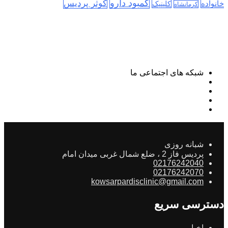
کمبود دارو
کوثر پردیس
خانواده
کلینیک
کرمانشاه
شبکه های اجتماعی ما
شبانه روزی
پردیس فاز 2 ، ضلع شمال غربی میدان امام
02176242040
02176242070
kowsarpardisclinic@gmail.com
دسترسی سریع
اخبار