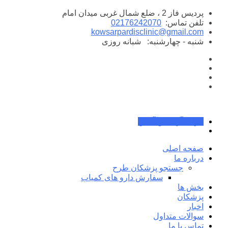
پرش
پردیس فاز 2 ، ضلع شمال غربی میدان امام
به
تلفن تماس:
02176242070
محتوا
kowsarpardisclinic@gmail.com
شنبه - چهارشنبه:
شبانه روزی
جواب آزمایش آنلاین
صفحه اصلی
درباره ما
جستجو پزشکان طرح
سفارش دارو های کمیاب
بخش ها
پزشکان
اخبار
سوالات متداول
تماس با ما