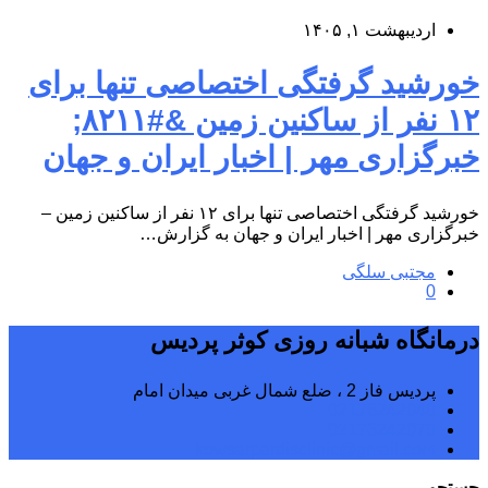
اردیبهشت ۱, ۱۴۰۵
خورشید گرفتگی اختصاصی تنها برای
۱۲ نفر از ساکنین زمین &#۸۲۱۱;
خبرگزاری مهر | اخبار ایران و جهان
خورشید گرفتگی اختصاصی تنها برای ۱۲ نفر از ساکنین زمین –
خبرگزاری مهر | اخبار ایران و جهان به گزارش…
مجتبی سلگی
0
درمانگاه شبانه روزی کوثر پردیس
پردیس فاز 2 ، ضلع شمال غربی میدان امام
02176242040
02176242070
kowsarpardisclinic@gmail.com
جستجو