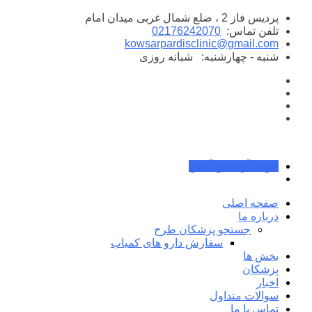
پرش
پردیس فاز 2 ، ضلع شمال غربی میدان امام
به
تلفن تماس:
02176242070
محتوا
kowsarpardisclinic@gmail.com
شنبه - چهارشنبه:
شبانه روزی
جواب آزمایش آنلاین
صفحه اصلی
درباره ما
جستجو پزشکان طرح
سفارش دارو های کمیاب
بخش ها
پزشکان
اخبار
سوالات متداول
تماس با ما