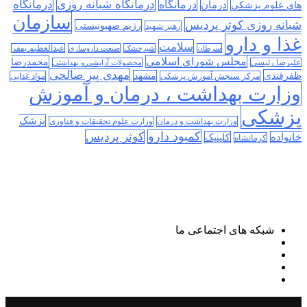
درمانگاه
درمانگاه شبانه روزی
درمان
درمانگاه
های علوم پزشکی
سازمان
شبانه روزی کوثر پردیس
رژیم صهیونیستی
رهبر شهید
غذا و دارو
سلامت
سرطان
شیرخشک
صنعت داروسازی
عبدالعظیم بهفر
مجلس شورای اسلامی
محمدرضا
علیرضا رئیسی
محصولات آرایشی و بهداشتی
مهدی پیر صالحی
ظفرقندی
مشهد
مرکز سنجش آموزش پزشکی
مواد غذایی
وزارت بهداشت ، درمان و آموزش
پزشکی
پزشک
وزارت بهداشت و درمان
وزارت علوم تحقیقات و فناوری
کمبود دارو
کوثر پردیس
خانواده
کلینیک
کرمانشاه
شبکه های اجتماعی ما