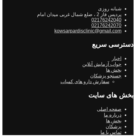
شبانه روزی
پردیس فاز 2 ، ضلع شمال غربی میدان امام
02176242040
02176242070
kowsarpardisclinic@gmail.com
دسترسی سریع
اخبار
جواب آزمایش آنلاین
بخش ها
جستجو پزشکان
سفارش دارو های کمیاب
بخش های سایت
صفحه اصلی
درباره ما
بخش ها
پزشکان
تماس با ما