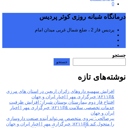
0
درمانگاه شبانه روزی کوثر پردیس
پردیس فاز 2 ، ضلع شمال غربی میدان امام
02176242040
02176242070
kowsarpardisclinic@gmail.com
جستجو
جستجو
نوشته‌های تازه
افزایش سهمیه داروهای زائران اربعین در استان های مرزی
&#۸۲۱۱; خبرگزاری مهر | اخبار ایران و جهان
افتتاح فاز دوم بیمارستان بوستان شیراز؛ افزایش ظرفیت
خدمات تخصصی سلامت &#۸۲۱۱; خبرگزاری مهر | اخبار
ایران و جهان
پیرصالحی: نیروی متخصص می‌تواند آینده صنعت داروسازی
را متحول کند &#۸۲۱۱; خبرگزاری مهر | اخبار ایران و جهان