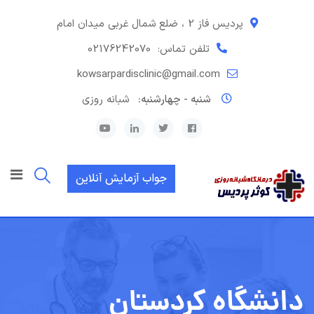
رش
ه
پردیس فاز 2 ، ضلع شمال غربی میدان امام
حتوا
تلفن تماس:
02176242070
kowsarpardisclinic@gmail.com
شنبه - چهارشنبه:
شبانه روزی
جواب آزمایش آنلاین
دانشگاه کردستان