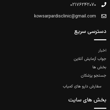
02176242070
kowsarpardisclinic@gmail.com
دسترسی سریع
اخبار
جواب آزمایش آنلاین
بخش ها
جستجو پزشکان
سفارش دارو های کمیاب
بخش های سایت