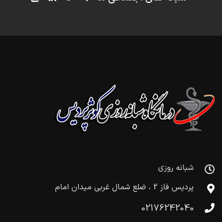
شبانه روزی
پردیس فاز 2 ، ضلع شمال غربی میدان امام
02176242040