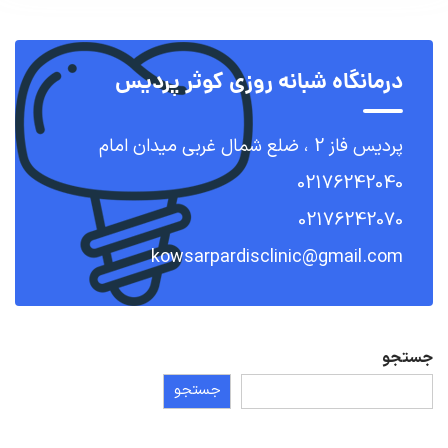
درمانگاه شبانه روزی کوثر پردیس
پردیس فاز 2 ، ضلع شمال غربی میدان امام
02176242040
02176242070
kowsarpardisclinic@gmail.com
جستجو
جستجو