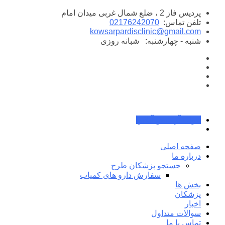
پرش
پردیس فاز 2 ، ضلع شمال غربی میدان امام
به
تلفن تماس:
02176242070
محتوا
kowsarpardisclinic@gmail.com
شنبه - چهارشنبه:
شبانه روزی
جواب آزمایش آنلاین
صفحه اصلی
درباره ما
جستجو پزشکان طرح
سفارش دارو های کمیاب
بخش ها
پزشکان
اخبار
سوالات متداول
تماس با ما