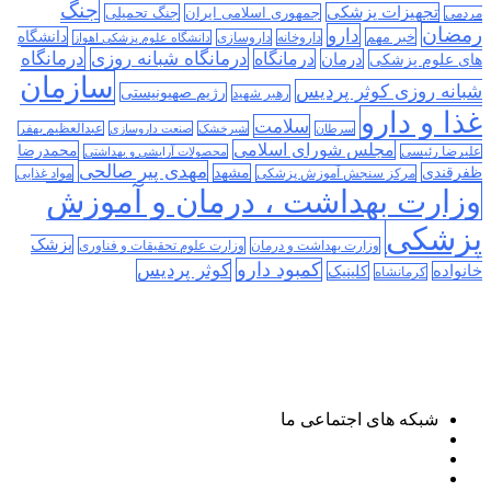
جنگ
تجهیزات پزشکی
جمهوری اسلامی ایران
جنگ تحمیلی
مردمی
رمضان
دارو
دانشگاه
خبر مهم
داروخانه
داروسازی
دانشگاه علوم پزشکی اهواز
درمانگاه
درمانگاه شبانه روزی
درمان
درمانگاه
های علوم پزشکی
سازمان
شبانه روزی کوثر پردیس
رژیم صهیونیستی
رهبر شهید
غذا و دارو
سلامت
سرطان
شیرخشک
صنعت داروسازی
عبدالعظیم بهفر
مجلس شورای اسلامی
محمدرضا
علیرضا رئیسی
محصولات آرایشی و بهداشتی
مهدی پیر صالحی
ظفرقندی
مشهد
مرکز سنجش آموزش پزشکی
مواد غذایی
وزارت بهداشت ، درمان و آموزش
پزشکی
پزشک
وزارت بهداشت و درمان
وزارت علوم تحقیقات و فناوری
کمبود دارو
کوثر پردیس
خانواده
کلینیک
کرمانشاه
شبکه های اجتماعی ما