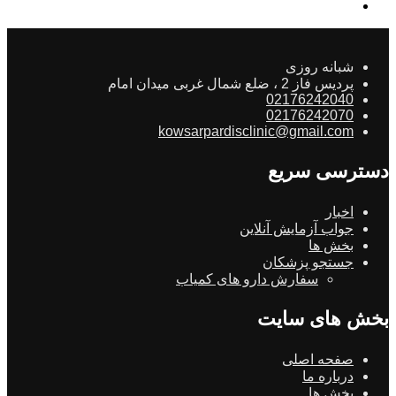
شبانه روزی
پردیس فاز 2 ، ضلع شمال غربی میدان امام
02176242040
02176242070
kowsarpardisclinic@gmail.com
دسترسی سریع
اخبار
جواب آزمایش آنلاین
بخش ها
جستجو پزشکان
سفارش دارو های کمیاب
بخش های سایت
صفحه اصلی
درباره ما
بخش ها