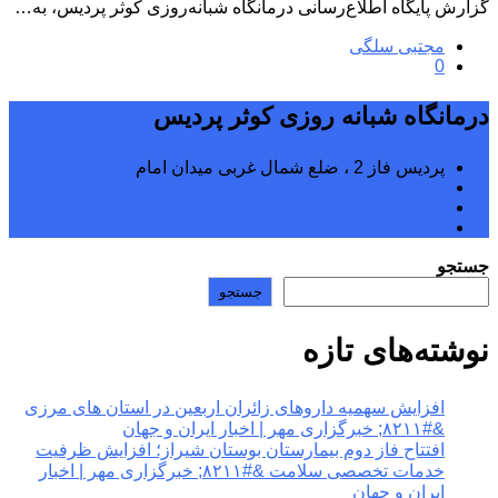
گزارش پایگاه اطلاع‌رسانی درمانگاه شبانه‌روزی کوثر پردیس، به…
مجتبی سلگی
0
درمانگاه شبانه روزی کوثر پردیس
پردیس فاز 2 ، ضلع شمال غربی میدان امام
02176242040
02176242070
kowsarpardisclinic@gmail.com
جستجو
جستجو
نوشته‌های تازه
افزایش سهمیه داروهای زائران اربعین در استان های مرزی
&#۸۲۱۱; خبرگزاری مهر | اخبار ایران و جهان
افتتاح فاز دوم بیمارستان بوستان شیراز؛ افزایش ظرفیت
خدمات تخصصی سلامت &#۸۲۱۱; خبرگزاری مهر | اخبار
ایران و جهان