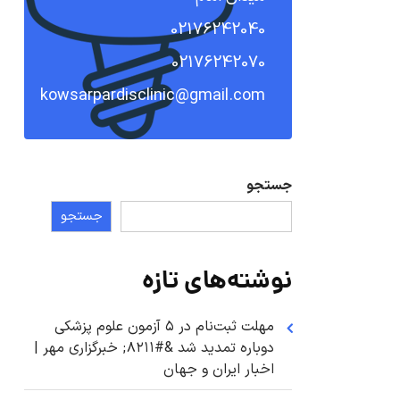
02176242040
02176242070
kowsarpardisclinic@gmail.com
جستجو
جستجو
نوشته‌های تازه
مهلت ثبت‌نام در ۵ آزمون علوم پزشکی
دوباره تمدید شد &#۸۲۱۱; خبرگزاری مهر |
اخبار ایران و جهان