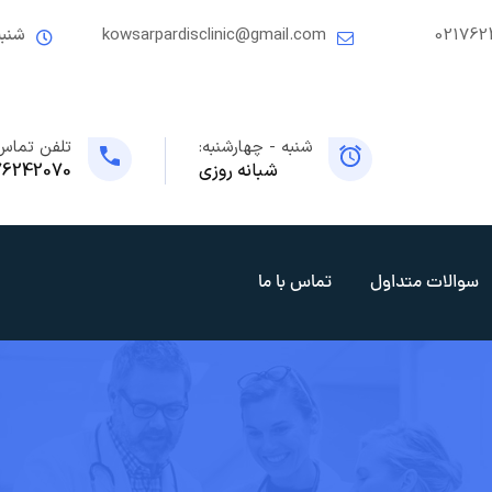
021762
kowsarpardisclinic@gmail.com
شنبه
شنبه - چهارشنبه:
تلفن تماس
شبانه روزی
76242070
سوالات متداول
تماس با ما