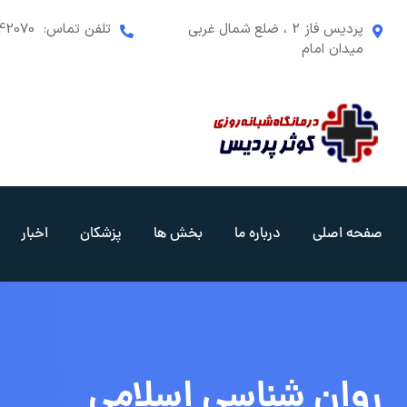
رش
پردیس فاز 2 ، ضلع شمال غربی
تلفن تماس:
42070
ه
میدان امام
حتوا
صفحه اصلی
درباره ما
بخش ها
پزشکان
اخبار
روان شناسی اسلامی