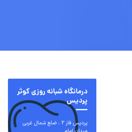
درمانگاه شبانه روزی کوثر
پردیس
پردیس فاز 2 ، ضلع شمال غربی
میدان امام