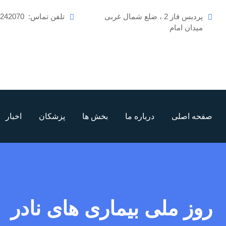
رش
پردیس فاز 2 ، ضلع شمال غربی
تلفن تماس:
6242070
ه
میدان امام
حتوا
صفحه اصلی
درباره ما
بخش ها
پزشکان
اخبار
روز ملی بیماری های نادر