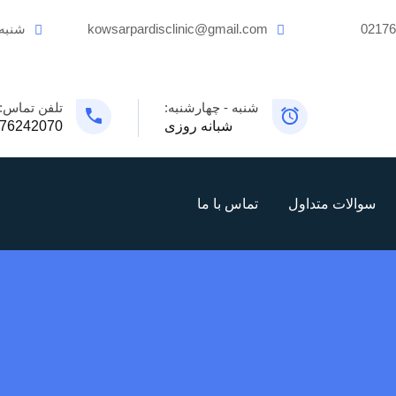
0217
kowsarpardisclinic@gmail.com
شنبه
شنبه - چهارشنبه:
تلفن تماس:
شبانه روزی
76242070
سوالات متداول
تماس با ما