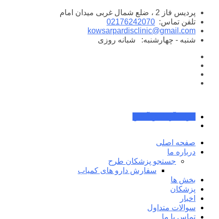
پرش
پردیس فاز 2 ، ضلع شمال غربی میدان امام
به
تلفن تماس:
02176242070
محتوا
kowsarpardisclinic@gmail.com
شنبه - چهارشنبه:
شبانه روزی
جواب آزمایش آنلاین
صفحه اصلی
درباره ما
جستجو پزشکان طرح
سفارش دارو های کمیاب
بخش ها
پزشکان
اخبار
سوالات متداول
تماس با ما