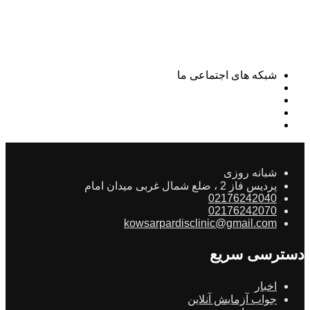
شبکه های اجتماعی ما
شبانه روزی
پردیس فاز 2 ، ضلع شمال غربی میدان امام
02176242040
02176242070
kowsarpardisclinic@gmail.com
دسترسی سریع
اخبار
جواب آزمایش آنلاین