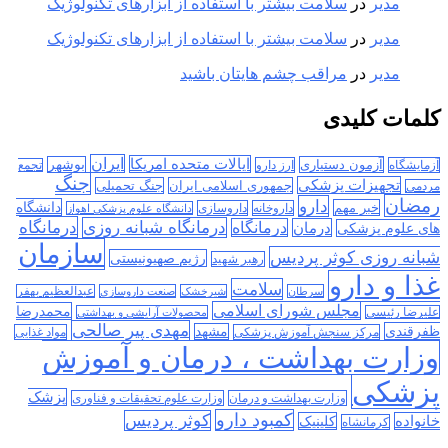
مدیر
در
سلامت بیشتر با استفاده از ابزارهای تکنولوژیک
مدیر
در
سلامت بیشتر با استفاده از ابزارهای تکنولوژیک
مدیر
در
مراقب چشم هایتان باشید
کلمات کلیدی
ایران
ایالات متحده امریکا
آزمون دستیاری
بوشهر
آزمایشگاه
ارز دارو
تجمع
جنگ
تجهیزات پزشکی
جمهوری اسلامی ایران
جنگ تحمیلی
مردمی
رمضان
دارو
دانشگاه
خبر مهم
داروخانه
داروسازی
دانشگاه علوم پزشکی اهواز
درمانگاه
درمانگاه شبانه روزی
درمان
درمانگاه
های علوم پزشکی
سازمان
شبانه روزی کوثر پردیس
رژیم صهیونیستی
رهبر شهید
غذا و دارو
سلامت
سرطان
شیرخشک
صنعت داروسازی
عبدالعظیم بهفر
مجلس شورای اسلامی
محمدرضا
علیرضا رئیسی
محصولات آرایشی و بهداشتی
مهدی پیر صالحی
ظفرقندی
مشهد
مرکز سنجش آموزش پزشکی
مواد غذایی
وزارت بهداشت ، درمان و آموزش
پزشکی
پزشک
وزارت بهداشت و درمان
وزارت علوم تحقیقات و فناوری
کمبود دارو
کوثر پردیس
خانواده
کلینیک
کرمانشاه