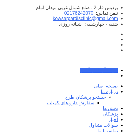
پرش
پردیس فاز 2 ، ضلع شمال غربی میدان امام
به
تلفن تماس:
02176242070
محتوا
kowsarpardisclinic@gmail.com
شنبه - چهارشنبه:
شبانه روزی
جواب آزمایش آنلاین
صفحه اصلی
درباره ما
جستجو پزشکان طرح
سفارش دارو های کمیاب
بخش ها
پزشکان
اخبار
سوالات متداول
تماس با ما