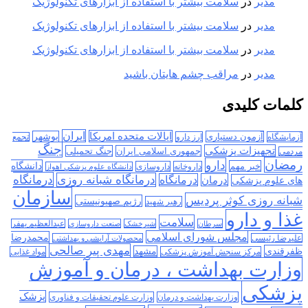
مدیر
در
سلامت بیشتر با استفاده از ابزارهای تکنولوژیک
مدیر
در
سلامت بیشتر با استفاده از ابزارهای تکنولوژیک
مدیر
در
سلامت بیشتر با استفاده از ابزارهای تکنولوژیک
مدیر
در
مراقب چشم هایتان باشید
کلمات کلیدی
ایران
ایالات متحده امریکا
آزمون دستیاری
بوشهر
آزمایشگاه
ارز دارو
تجمع
جنگ
تجهیزات پزشکی
جمهوری اسلامی ایران
جنگ تحمیلی
مردمی
رمضان
دارو
دانشگاه
خبر مهم
داروخانه
داروسازی
دانشگاه علوم پزشکی اهواز
درمانگاه
درمانگاه شبانه روزی
درمان
درمانگاه
های علوم پزشکی
سازمان
شبانه روزی کوثر پردیس
رژیم صهیونیستی
رهبر شهید
غذا و دارو
سلامت
سرطان
شیرخشک
صنعت داروسازی
عبدالعظیم بهفر
مجلس شورای اسلامی
محمدرضا
علیرضا رئیسی
محصولات آرایشی و بهداشتی
مهدی پیر صالحی
ظفرقندی
مشهد
مرکز سنجش آموزش پزشکی
مواد غذایی
وزارت بهداشت ، درمان و آموزش
پزشکی
پزشک
وزارت بهداشت و درمان
وزارت علوم تحقیقات و فناوری