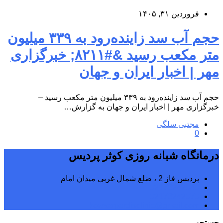
فروردین ۳۱, ۱۴۰۵
حجم آب سد زاینده‌رود به ۳۳۹ میلیون
متر مکعب رسید &#۸۲۱۱; خبرگزاری
مهر | اخبار ایران و جهان
حجم آب سد زاینده‌رود به ۳۳۹ میلیون متر مکعب رسید –
خبرگزاری مهر | اخبار ایران و جهان به گزارش…
مجتبی سلگی
0
درمانگاه شبانه روزی کوثر پردیس
پردیس فاز 2 ، ضلع شمال غربی میدان امام
02176242040
02176242070
kowsarpardisclinic@gmail.com
جستجو