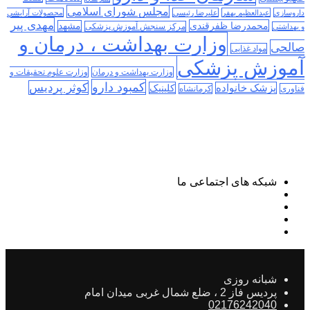
مجلس شورای اسلامی
داروسازی
عبدالعظیم بهفر
علیرضا رئیسی
محصولات آرایشی
مهدی پیر
محمدرضا ظفرقندی
مشهد
مرکز سنجش آموزش پزشکی
و بهداشتی
وزارت بهداشت ، درمان و
صالحی
مواد غذایی
آموزش پزشکی
وزارت بهداشت و درمان
وزارت علوم تحقیقات و
کمبود دارو
کوثر پردیس
پزشک خانواده
کلینیک
فناوری
کرمانشاه
شبکه های اجتماعی ما
شبانه روزی
پردیس فاز 2 ، ضلع شمال غربی میدان امام
02176242040