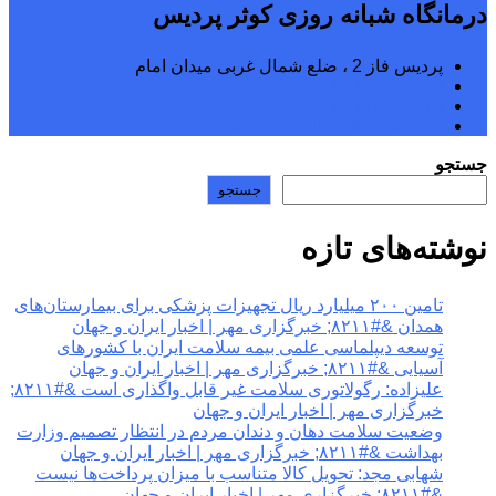
درمانگاه شبانه روزی کوثر پردیس
پردیس فاز 2 ، ضلع شمال غربی میدان امام
02176242040
02176242070
kowsarpardisclinic@gmail.com
جستجو
جستجو
نوشته‌های تازه
تامین ۲۰۰ میلیارد ریال تجهیزات پزشکی برای بیمارستان‌های
همدان &#۸۲۱۱; خبرگزاری مهر | اخبار ایران و جهان
توسعه دیپلماسی علمی بیمه سلامت ایران با کشورهای
آسیایی &#۸۲۱۱; خبرگزاری مهر | اخبار ایران و جهان
علیزاده: رگولاتوری سلامت غیر قابل واگذاری است &#۸۲۱۱;
خبرگزاری مهر | اخبار ایران و جهان
وضعیت سلامت دهان و دندان مردم در انتظار تصمیم وزارت
بهداشت &#۸۲۱۱; خبرگزاری مهر | اخبار ایران و جهان
شهابی مجد: تحویل کالا متناسب با میزان پرداخت‌ها نیست
&#۸۲۱۱; خبرگزاری مهر | اخبار ایران و جهان