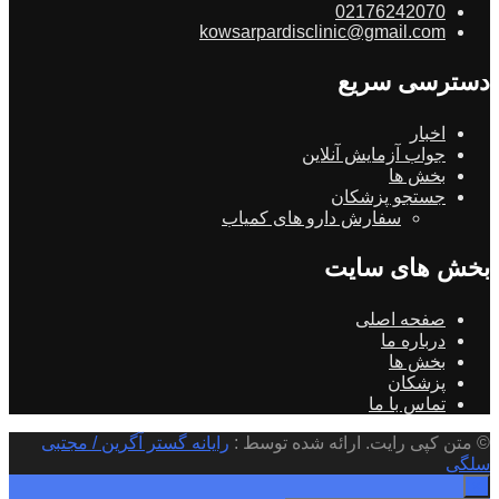
02176242070
kowsarpardisclinic@gmail.com
دسترسی سریع
اخبار
جواب آزمایش آنلاین
بخش ها
جستجو پزشکان
سفارش دارو های کمیاب
بخش های سایت
صفحه اصلی
درباره ما
بخش ها
پزشکان
تماس با ما
© متن کپی رایت. ارائه شده توسط :
رایانه گستر آگرین / مجتبی
سلگی
×