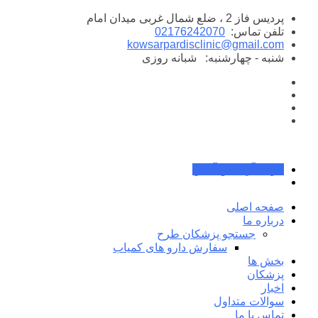
پرش
پردیس فاز 2 ، ضلع شمال غربی میدان امام
به
تلفن تماس:
02176242070
محتوا
kowsarpardisclinic@gmail.com
شنبه - چهارشنبه:
شبانه روزی
جواب آزمایش آنلاین
صفحه اصلی
درباره ما
جستجو پزشکان طرح
سفارش دارو های کمیاب
بخش ها
پزشکان
اخبار
سوالات متداول
تماس با ما