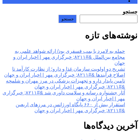
kowsarpardisclinic@gmail.com
جستجو
جستجو
نوشته‌های تازه
حمله به لامرد با بمب فسفری بود/ ارائه شواهد علمی به
مجامع بین‌الملل &#۸۲۱۱; خبرگزاری مهر | اخبار ایران و
جهان
تشریح دو اولویت سازمان غذا و دارو؛ از نظارت کارآمد تا
اصلاح فرآیندها &#۸۲۱۱; خبرگزاری مهر | اخبار ایران و جهان
تامین پایدار دارو و تجهیزات پزشکی در مرز مهران و شلمچه
&#۸۲۱۱; خبرگزاری مهر | اخبار ایران و جهان
آثار جشنواره رسانه و سلامت داوری شد &#۸۲۱۱; خبرگزاری
مهر | اخبار ایران و جهان
استقرار بیش از ۶۶۰ پایگاه اورژانس در مرزهای اربعین
&#۸۲۱۱; خبرگزاری مهر | اخبار ایران و جهان
آخرین دیدگاه‌ها