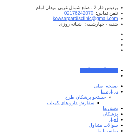
پرش
پردیس فاز 2 ، ضلع شمال غربی میدان امام
به
تلفن تماس:
02176242070
محتوا
kowsarpardisclinic@gmail.com
شنبه - چهارشنبه:
شبانه روزی
جواب آزمایش آنلاین
صفحه اصلی
درباره ما
جستجو پزشکان طرح
سفارش دارو های کمیاب
بخش ها
پزشکان
اخبار
سوالات متداول
تماس با ما