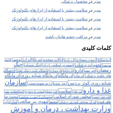
مدیر
در
محصول پزشکی
مدیر
در
سلامت بیشتر با استفاده از ابزارهای تکنولوژیک
مدیر
در
سلامت بیشتر با استفاده از ابزارهای تکنولوژیک
مدیر
در
سلامت بیشتر با استفاده از ابزارهای تکنولوژیک
مدیر
در
مراقب چشم هایتان باشید
کلمات کلیدی
ایران
ایالات متحده امریکا
آزمون دستیاری
بوشهر
آزمایشگاه
ارز دارو
تجمع
جنگ
تجهیزات پزشکی
جمهوری اسلامی ایران
جنگ تحمیلی
مردمی
رمضان
دارو
دانشگاه
خبر مهم
داروخانه
داروسازی
دانشگاه علوم پزشکی اهواز
درمانگاه
درمانگاه شبانه روزی
درمان
درمانگاه
های علوم پزشکی
سازمان
شبانه روزی کوثر پردیس
رژیم صهیونیستی
رهبر شهید
غذا و دارو
سلامت
سرطان
شیرخشک
صنعت داروسازی
عبدالعظیم بهفر
مجلس شورای اسلامی
محمدرضا
علیرضا رئیسی
محصولات آرایشی و بهداشتی
مهدی پیر صالحی
ظفرقندی
مشهد
مرکز سنجش آموزش پزشکی
مواد غذایی
وزارت بهداشت ، درمان و آموزش