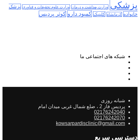
پزشکی
پزشک
وزارت بهداشت و درمان
وزارت علوم تحقیقات و فناوری
کمبود دارو
کوثر پردیس
خانواده
کلینیک
کرمانشاه
شبکه های اجتماعی ما
شبانه روزی
پردیس فاز 2 ، ضلع شمال غربی میدان امام
02176242040
02176242070
kowsarpardisclinic@gmail.com
دسترسی سریع