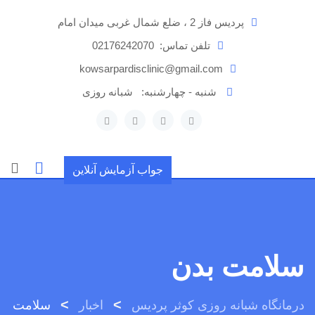
رش
پردیس فاز 2 ، ضلع شمال غربی میدان امام
ه
حتوا
تلفن تماس:
02176242070
kowsarpardisclinic@gmail.com
شنبه - چهارشنبه:
شبانه روزی
جواب آزمایش آنلاین
سلامت بدن
>
>
درمانگاه شبانه روزی کوثر پردیس
اخبار
سلامت