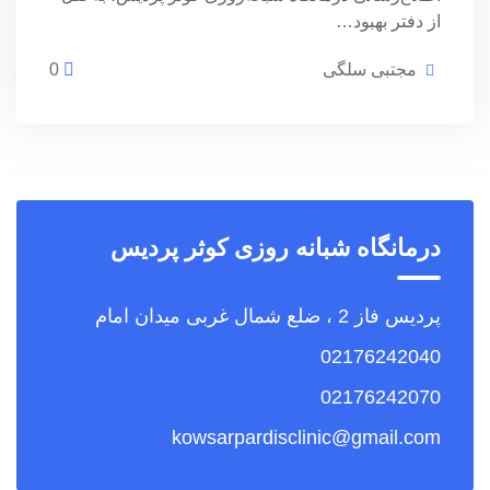
از دفتر بهبود…
مجتبی سلگی
0
درمانگاه شبانه روزی کوثر پردیس
پردیس فاز 2 ، ضلع شمال غربی میدان امام
02176242040
02176242070
kowsarpardisclinic@gmail.com