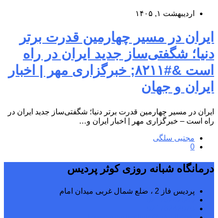
اردیبهشت ۱, ۱۴۰۵
ایران در مسیر چهارمین قدرت برتر
دنیا؛ شگفتی‌ساز جدید ایران در راه
است &#۸۲۱۱; خبرگزاری مهر | اخبار
ایران و جهان
ایران در مسیر چهارمین قدرت برتر دنیا؛ شگفتی‌ساز جدید ایران در
راه است – خبرگزاری مهر | اخبار ایران و…
مجتبی سلگی
0
درمانگاه شبانه روزی کوثر پردیس
پردیس فاز 2 ، ضلع شمال غربی میدان امام
02176242040
02176242070
kowsarpardisclinic@gmail.com