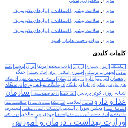
مدیر
در
محصول پزشکی
مدیر
در
سلامت بیشتر با استفاده از ابزارهای تکنولوژیک
مدیر
در
سلامت بیشتر با استفاده از ابزارهای تکنولوژیک
مدیر
در
سلامت بیشتر با استفاده از ابزارهای تکنولوژیک
مدیر
در
مراقب چشم هایتان باشید
کلمات کلیدی
ایران
ایالات متحده امریکا
آزمون دستیاری
بوشهر
آزمایشگاه
ارز دارو
تجمع
جنگ
تجهیزات پزشکی
جمهوری اسلامی ایران
جنگ تحمیلی
مردمی
رمضان
دارو
دانشگاه
خبر مهم
داروخانه
داروسازی
دانشگاه علوم پزشکی اهواز
درمانگاه
درمانگاه شبانه روزی
درمان
درمانگاه
های علوم پزشکی
سازمان
شبانه روزی کوثر پردیس
رژیم صهیونیستی
رهبر شهید
غذا و دارو
سلامت
سرطان
شیرخشک
صنعت داروسازی
عبدالعظیم بهفر
مجلس شورای اسلامی
محمدرضا
علیرضا رئیسی
محصولات آرایشی و بهداشتی
مهدی پیر صالحی
ظفرقندی
مشهد
مرکز سنجش آموزش پزشکی
مواد غذایی
وزارت بهداشت ، درمان و آموزش