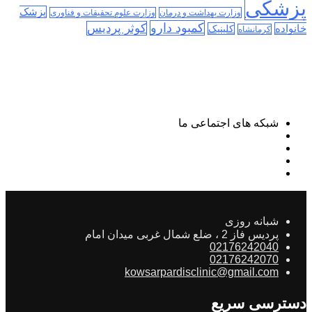
پزشکی
پزشک
وزارت بهداشت و درمان
وزارت علوم تحقیقات و فناوری
کمبود دارو
کوثر پردیس
خانواده
کلینیک
کرمانشاه
شبکه های اجتماعی ما
شبانه روزی
پردیس فاز 2 ، ضلع شمال غربی میدان امام
02176242040
02176242070
kowsarpardisclinic@gmail.com
دسترسی سریع