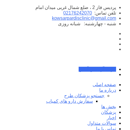
پرش
پردیس فاز 2 ، ضلع شمال غربی میدان امام
به
تلفن تماس:
02176242070
محتوا
kowsarpardisclinic@gmail.com
شنبه - چهارشنبه:
شبانه روزی
جواب آزمایش آنلاین
صفحه اصلی
درباره ما
جستجو پزشکان طرح
سفارش دارو های کمیاب
بخش ها
پزشکان
اخبار
سوالات متداول
تماس با ما