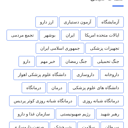
آزمایشگاه
آزمون دستیاری
ارز دارو
ایالات متحده امریکا
ایران
بوشهر
تجمع مردمی
تجهیزات پزشکی
جمهوری اسلامی ایران
جنگ تحمیلی
جنگ رمضان
خبر مهم
دارو
داروخانه
داروسازی
دانشگاه علوم پزشکی اهواز
دانشگاه های علوم پزشکی
درمان
درمانگاه
درمانگاه شبانه روزی
درمانگاه شبانه روزی کوثر پردیس
رهبر شهید
رژیم صهیونیستی
سازمان غذا و دارو
سرطان
سلامت
شیرخشک
صنعت داروسازی