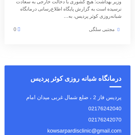
وزیر بهداشت: هیچ کشوری با دخالت خارجی به سعادت
نرسیده است به گزارش پایگاه اطلاع‌رسانی درمانگاه
شبانه‌روزی کوثر پردیس، به…
مجتبی سلگی
0
درمانگاه شبانه روزی کوثر پردیس
پردیس فاز 2 ، ضلع شمال غربی میدان امام
02176242040
02176242070
kowsarpardisclinic@gmail.com