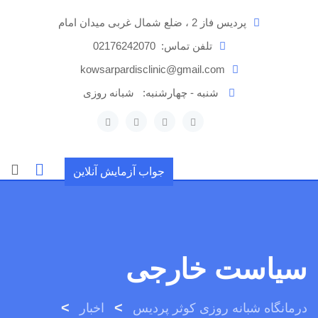
رش
پردیس فاز 2 ، ضلع شمال غربی میدان امام
ه
حتوا
تلفن تماس:
02176242070
kowsarpardisclinic@gmail.com
شنبه - چهارشنبه:
شبانه روزی
جواب آزمایش آنلاین
سیاست‌ خارجی
>
>
درمانگاه شبانه روزی کوثر پردیس
اخبار