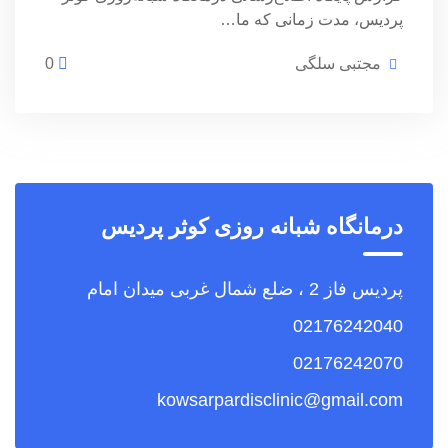
پردیس، مدت زمانی که ما…
مجتبی سلگی
0
درمانگاه شبانه روزی کوثر پردیس
پردیس فاز 2 ، ضلع شمال غربی میدان امام
02176242040
02176242070
kowsarpardisclinic@gmail.com