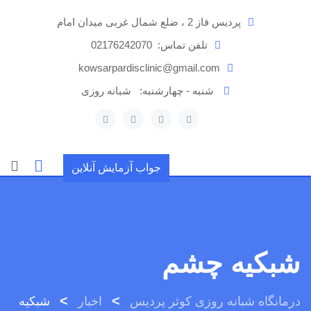
رش
پردیس فاز 2 ، ضلع شمال غربی میدان امام
ه
حتوا
تلفن تماس:
02176242070
kowsarpardisclinic@gmail.com
شنبه - چهارشنبه:
شبانه روزی
جواب آزمایش آنلاین
شبکیه چشم
>
>
درمانگاه شبانه روزی کوثر پردیس
اخبار
شبکیه