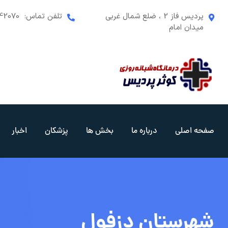
رش
پردیس فاز 2 ، ضلع شمال غربی
تلفن تماس:
42070
ه
میدان امام
حتوا
صفحه اصلی
درباره ما
بخش ها
پزشکان
اخبار
شهرستان دزفول