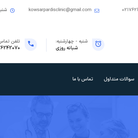
021762
kowsarpardisclinic@gmail.com
شنبه
شنبه - چهارشنبه:
تلفن تماس
شبانه روزی
76242070
سوالات متداول
تماس با ما