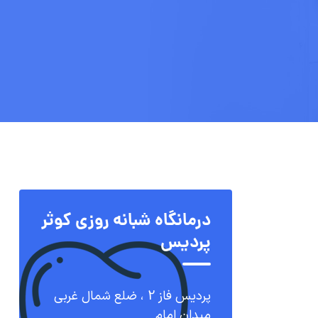
درمانگاه شبانه روزی کوثر
پردیس
پردیس فاز 2 ، ضلع شمال غربی
میدان امام