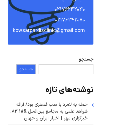
02176242040
02176242070
kowsarpardisclinic@gmail.com
جستجو
جستجو
نوشته‌های تازه
حمله به لامرد با بمب فسفری بود/ ارائه
شواهد علمی به مجامع بین‌الملل &#۸۲۱۱;
خبرگزاری مهر | اخبار ایران و جهان