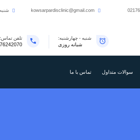
0217
kowsarpardisclinic@gmail.com
شنبه
شنبه - چهارشنبه:
تلفن تماس:
شبانه روزی
76242070
سوالات متداول
تماس با ما