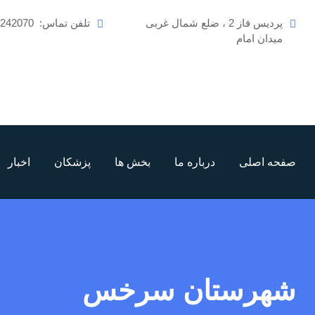
رش
پردیس فاز 2 ، ضلع شمال غربی
تلفن تماس:
6242070
ه
میدان امام
حتوا
صفحه اصلی
درباره ما
بخش ها
پزشکان
اخبار
شهرستان سرخس