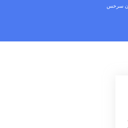
ن سرخس
Meh به