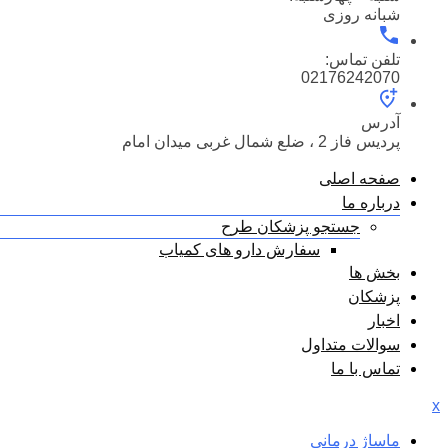
شبانه روزی
تلفن تماس:
02176242070
آدرس
پردیس فاز 2 ، ضلع شمال غربی میدان امام
صفحه اصلی
درباره ما
جستجو پزشکان طرح
سفارش دارو های کمیاب
بخش ها
پزشکان
اخبار
سوالات متداول
تماس با ما
x
ماساژ درمانی