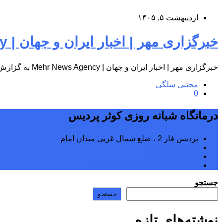
اردیبهشت ۵, ۱۴۰۵
خبرگزاری مهر | اخبار ایران و جهان | Mehr News Agency
خبرگزاری مهر | اخبار ایران و جهان | Mehr News Agency به گزارش پایگاه اطلاع‌رسانی درمانگاه شبانه‌روزی کوثر پردیس، به…
مجتبی سلگی
0
درمانگاه شبانه روزی کوثر پردیس
پردیس فاز 2 ، ضلع شمال غربی میدان امام
02176242040
02176242070
kowsarpardisclinic@gmail.com
جستجو
جستجو
نوشته‌های تازه