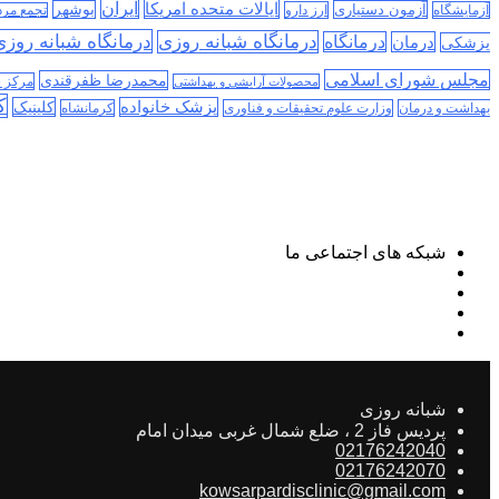
ایران
ایالات متحده امریکا
آزمون دستیاری
بوشهر
آزمایشگاه
ارز دارو
تجمع مر
درمانگاه شبانه روز
درمانگاه شبانه روزی
درمان
درمانگاه
پزشکی
مجلس شورای اسلامی
محمدرضا ظفرقندی
مرکز 
محصولات آرایشی و بهداشتی
ک
پزشک خانواده
کلینیک
بهداشت و درمان
وزارت علوم تحقیقات و فناوری
کرمانشاه
شبکه های اجتماعی ما
شبانه روزی
پردیس فاز 2 ، ضلع شمال غربی میدان امام
02176242040
02176242070
kowsarpardisclinic@gmail.com