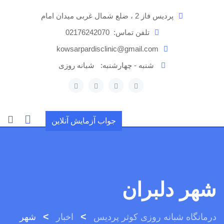
رش
پردیس فاز 2 ، ضلع شمال غربی میدان امام
ه
حتوا
تلفن تماس:
02176242070
kowsarpardisclinic@gmail.com
شنبه - چهارشنبه:
شبانه روزی
جواب آزمایش آنلاین
شهر دلبران
>
>
درمانگاه شبانه روزی کوثر پردیس
اخبار
شهر