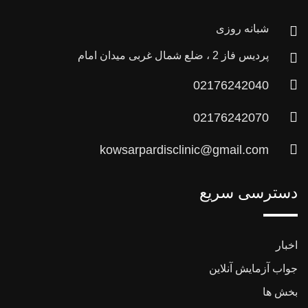
شبانه روزی
پردیس فاز 2 ، ضلع شمال غربی میدان امام
02176242040
02176242070
kowsarpardisclinic@gmail.com
دسترسی سریع
اخبار
جواب آزمایش آنلاین
بخش ها