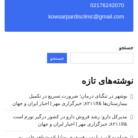
02176242070
kowsarpardisclinic@gmail.com
جستجو
جستجو
نوشته‌های تازه
بوشهر در تنگنای درمان؛ ضرورت تسریع در تکمیل
بیمارستان‌ها &#۸۲۱۱; خبرگزاری مهر | اخبار ایران و جهان
مدیرکل دارو: رشد فروش دارو در کشور درگیر تورم است
&#۸۲۱۱; خبرگزاری مهر | اخبار ایران و جهان
حمله به لامرد با بمب فسفری بود/ ارائه شواهد علمی به