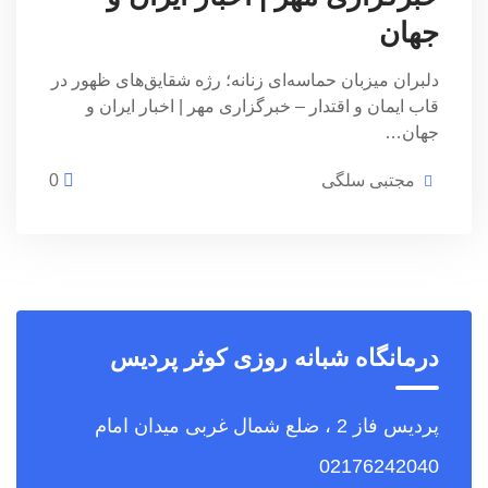
جهان
دلبران میزبان حماسه‌ای زنانه؛ رژه شقایق‌های ظهور در
قاب ایمان و اقتدار – خبرگزاری مهر | اخبار ایران و
جهان…
مجتبی سلگی
0
درمانگاه شبانه روزی کوثر پردیس
پردیس فاز 2 ، ضلع شمال غربی میدان امام
02176242040