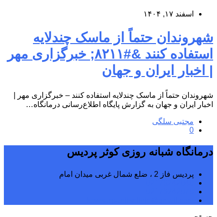
اسفند ۱۷, ۱۴۰۴
شهروندان حتماً از ماسک چندلایه
استفاده کنند &#۸۲۱۱; خبرگزاری مهر
| اخبار ایران و جهان
شهروندان حتماً از ماسک چندلایه استفاده کنند – خبرگزاری مهر |
اخبار ایران و جهان به گزارش پایگاه اطلاع‌رسانی درمانگاه…
مجتبی سلگی
0
درمانگاه شبانه روزی کوثر پردیس
پردیس فاز 2 ، ضلع شمال غربی میدان امام
02176242040
02176242070
kowsarpardisclinic@gmail.com