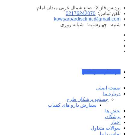
پرش
پردیس فاز 2 ، ضلع شمال غربی میدان امام
به
تلفن تماس:
02176242070
محتوا
kowsarpardisclinic@gmail.com
شنبه - چهارشنبه:
شبانه روزی
جواب آزمایش آنلاین
صفحه اصلی
درباره ما
جستجو پزشکان طرح
سفارش دارو های کمیاب
بخش ها
پزشکان
اخبار
سوالات متداول
تماس با ما