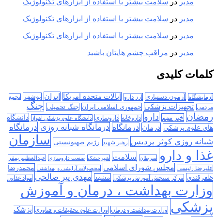
مدیر
در
سلامت بیشتر با استفاده از ابزارهای تکنولوژیک
مدیر
در
سلامت بیشتر با استفاده از ابزارهای تکنولوژیک
مدیر
در
سلامت بیشتر با استفاده از ابزارهای تکنولوژیک
مدیر
در
مراقب چشم هایتان باشید
کلمات کلیدی
ایران
ایالات متحده امریکا
آزمون دستیاری
بوشهر
آزمایشگاه
ارز دارو
تجمع
جنگ
تجهیزات پزشکی
جمهوری اسلامی ایران
جنگ تحمیلی
مردمی
رمضان
دارو
دانشگاه
خبر مهم
داروخانه
داروسازی
دانشگاه علوم پزشکی اهواز
درمانگاه
درمانگاه شبانه روزی
درمان
درمانگاه
های علوم پزشکی
سازمان
شبانه روزی کوثر پردیس
رژیم صهیونیستی
رهبر شهید
غذا و دارو
سلامت
سرطان
شیرخشک
صنعت داروسازی
عبدالعظیم بهفر
مجلس شورای اسلامی
محمدرضا
علیرضا رئیسی
محصولات آرایشی و بهداشتی
مهدی پیر صالحی
ظفرقندی
مشهد
مرکز سنجش آموزش پزشکی
مواد غذایی
وزارت بهداشت ، درمان و آموزش
پزشکی
پزشک
وزارت بهداشت و درمان
وزارت علوم تحقیقات و فناوری