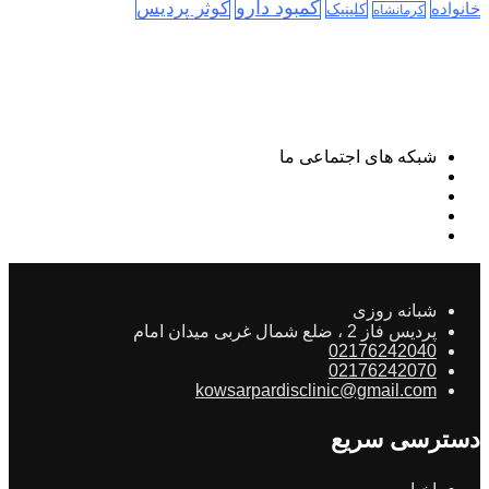
کمبود دارو
کوثر پردیس
خانواده
کلینیک
کرمانشاه
شبکه های اجتماعی ما
شبانه روزی
پردیس فاز 2 ، ضلع شمال غربی میدان امام
02176242040
02176242070
kowsarpardisclinic@gmail.com
دسترسی سریع