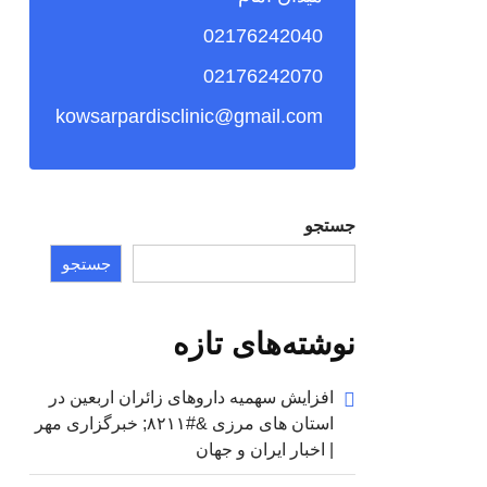
02176242040
02176242070
kowsarpardisclinic@gmail.com
جستجو
جستجو
نوشته‌های تازه
افزایش سهمیه داروهای زائران اربعین در
استان های مرزی &#۸۲۱۱; خبرگزاری مهر
| اخبار ایران و جهان