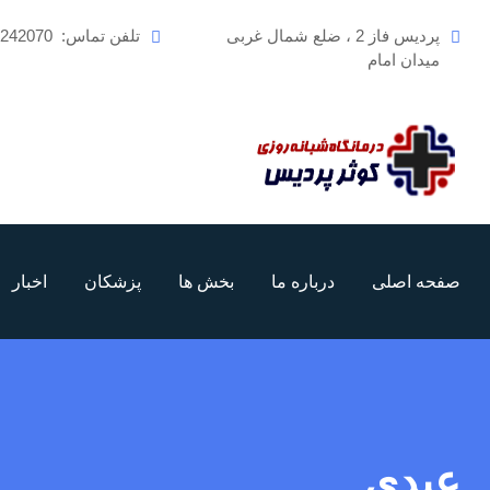
رش
پردیس فاز 2 ، ضلع شمال غربی
تلفن تماس:
6242070
ه
میدان امام
حتوا
صفحه اصلی
درباره ما
بخش ها
پزشکان
اخبار
عبدی