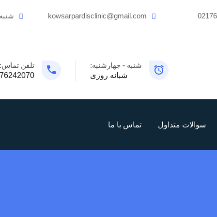
0217
kowsarpardisclinic@gmail.com
شنبه
شنبه - چهارشنبه:
تلفن تماس:
شبانه روزی
76242070
سوالات متداول
تماس با ما