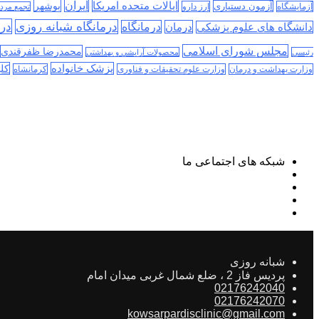
ایران
ایالات متحده امریکا
بوشهر
آزمون دستیاری
آزمایشگاه
ارز دارو
تجمع مرد
درم
درمانگاه شبانه روزی
درمان
درمانگاه
دانشگاه های علوم پزشکی
مجلس شورای اسلامی
محمدرضا ظفرقندی
رئیسی
محصولات آرایشی و بهداشتی
پزشک خانواده
کلی
وزارت بهداشت و درمان
وزارت علوم تحقیقات و فناوری
کرمانشاه
شبکه های اجتماعی ما
شبانه روزی
پردیس فاز 2 ، ضلع شمال غربی میدان امام
02176242040
02176242070
kowsarpardisclinic@gmail.com