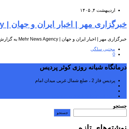
اردیبهشت ۴, ۱۴۰۵
خبرگزاری مهر | اخبار ایران و جهان | Mehr News Agency
خبرگزاری مهر | اخبار ایران و جهان | Mehr News Agency به گزارش پایگاه اطلاع‌رسانی درمانگاه شبانه‌روزی کوثر پردیس، به…
مجتبی سلگی
0
درمانگاه شبانه روزی کوثر پردیس
پردیس فاز 2 ، ضلع شمال غربی میدان امام
02176242040
02176242070
kowsarpardisclinic@gmail.com
جستجو
جستجو
نوشته‌های تازه