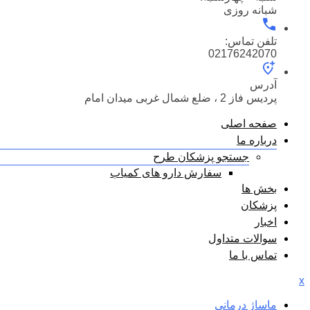
شبانه روزی
تلفن تماس:
02176242070
آدرس
پردیس فاز 2 ، ضلع شمال غربی میدان امام
صفحه اصلی
درباره ما
جستجو پزشکان طرح
سفارش دارو های کمیاب
بخش ها
پزشکان
اخبار
سوالات متداول
تماس با ما
x
ماساژ درمانی