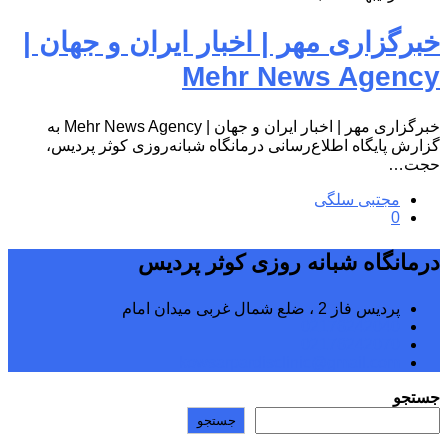
خبرگزاری مهر | اخبار ایران و جهان |
Mehr News Agency
خبرگزاری مهر | اخبار ایران و جهان | Mehr News Agency به
گزارش پایگاه اطلاع‌رسانی درمانگاه شبانه‌روزی کوثر پردیس،
حجت…
مجتبی سلگی
0
درمانگاه شبانه روزی کوثر پردیس
پردیس فاز 2 ، ضلع شمال غربی میدان امام
02176242040
02176242070
kowsarpardisclinic@gmail.com
جستجو
جستجو