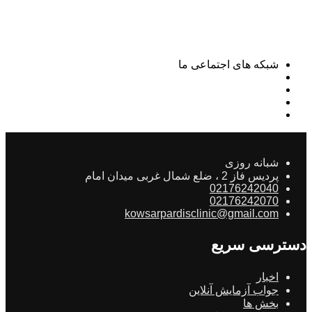
شبکه های اجتماعی ما
شبانه روزی
پردیس فاز 2 ، ضلع شمال غربی میدان امام
02176242040
02176242070
kowsarpardisclinic@gmail.com
دسترسی سریع
اخبار
جواب آزمایش آنلاین
بخش ها