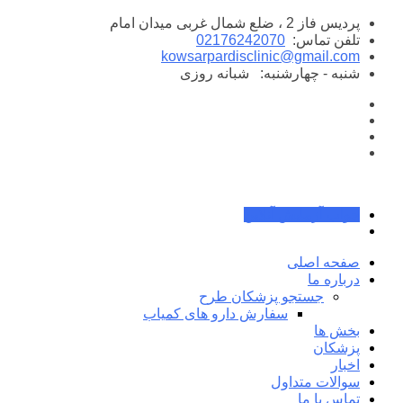
پرش
پردیس فاز 2 ، ضلع شمال غربی میدان امام
به
تلفن تماس:
02176242070
محتوا
kowsarpardisclinic@gmail.com
شنبه - چهارشنبه:
شبانه روزی
جواب آزمایش آنلاین
صفحه اصلی
درباره ما
جستجو پزشکان طرح
سفارش دارو های کمیاب
بخش ها
پزشکان
اخبار
سوالات متداول
تماس با ما