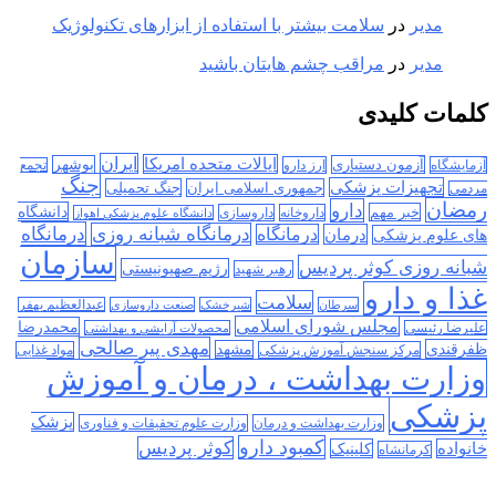
مدیر
در
سلامت بیشتر با استفاده از ابزارهای تکنولوژیک
مدیر
در
مراقب چشم هایتان باشید
کلمات کلیدی
ایران
ایالات متحده امریکا
آزمون دستیاری
بوشهر
آزمایشگاه
ارز دارو
تجمع
جنگ
تجهیزات پزشکی
جمهوری اسلامی ایران
جنگ تحمیلی
مردمی
رمضان
دارو
دانشگاه
خبر مهم
داروخانه
داروسازی
دانشگاه علوم پزشکی اهواز
درمانگاه
درمانگاه شبانه روزی
درمان
درمانگاه
های علوم پزشکی
سازمان
شبانه روزی کوثر پردیس
رژیم صهیونیستی
رهبر شهید
غذا و دارو
سلامت
سرطان
شیرخشک
صنعت داروسازی
عبدالعظیم بهفر
مجلس شورای اسلامی
محمدرضا
علیرضا رئیسی
محصولات آرایشی و بهداشتی
مهدی پیر صالحی
ظفرقندی
مشهد
مرکز سنجش آموزش پزشکی
مواد غذایی
وزارت بهداشت ، درمان و آموزش
پزشکی
پزشک
وزارت بهداشت و درمان
وزارت علوم تحقیقات و فناوری
کمبود دارو
کوثر پردیس
خانواده
کلینیک
کرمانشاه