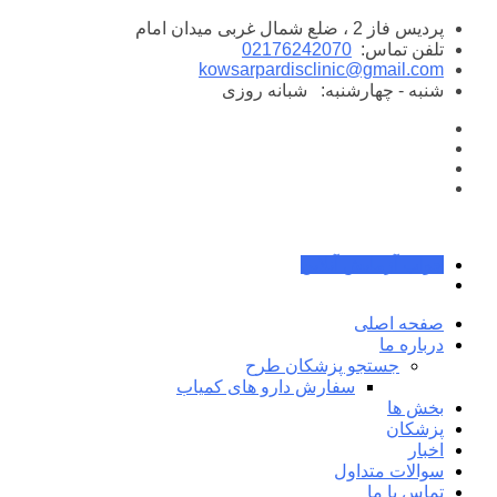
پرش
پردیس فاز 2 ، ضلع شمال غربی میدان امام
به
تلفن تماس:
02176242070
محتوا
kowsarpardisclinic@gmail.com
شنبه - چهارشنبه:
شبانه روزی
جواب آزمایش آنلاین
صفحه اصلی
درباره ما
جستجو پزشکان طرح
سفارش دارو های کمیاب
بخش ها
پزشکان
اخبار
سوالات متداول
تماس با ما