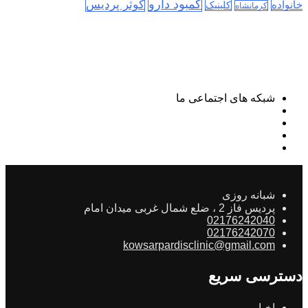
کمبود دارو
کوثر پردیس
خانواده
کلینیک
کرمانشاه
شبکه های اجتماعی ما
شبانه روزی
پردیس فاز 2 ، ضلع شمال غربی میدان امام
02176242040
02176242070
kowsarpardisclinic@gmail.com
دسترسی سریع
اخبار