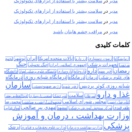
مدیر
در
سلامت بیشتر با استفاده از ابزارهای تکنولوژیک
مدیر
در
سلامت بیشتر با استفاده از ابزارهای تکنولوژیک
مدیر
در
سلامت بیشتر با استفاده از ابزارهای تکنولوژیک
مدیر
در
مراقب چشم هایتان باشید
کلمات کلیدی
ایران
ایالات متحده امریکا
آزمون دستیاری
بوشهر
آزمایشگاه
ارز دارو
تجمع
جنگ
تجهیزات پزشکی
جمهوری اسلامی ایران
جنگ تحمیلی
مردمی
رمضان
دارو
دانشگاه
خبر مهم
داروخانه
داروسازی
دانشگاه علوم پزشکی اهواز
درمانگاه
درمانگاه شبانه روزی
درمان
درمانگاه
های علوم پزشکی
سازمان
شبانه روزی کوثر پردیس
رژیم صهیونیستی
رهبر شهید
غذا و دارو
سلامت
سرطان
شیرخشک
صنعت داروسازی
عبدالعظیم بهفر
مجلس شورای اسلامی
محمدرضا
علیرضا رئیسی
محصولات آرایشی و بهداشتی
مهدی پیر صالحی
ظفرقندی
مشهد
مرکز سنجش آموزش پزشکی
مواد غذایی
وزارت بهداشت ، درمان و آموزش
پزشکی
پزشک
وزارت بهداشت و درمان
وزارت علوم تحقیقات و فناوری