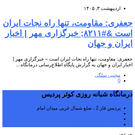
اردیبهشت ۳, ۱۴۰۵
جعفری: مقاومت، تنها راه نجات ایران
است &#۸۲۱۱; خبرگزاری مهر | اخبار
ایران و جهان
جعفری: مقاومت، تنها راه نجات ایران است – خبرگزاری مهر |
اخبار ایران و جهان به گزارش پایگاه اطلاع‌رسانی درمانگاه…
مجتبی سلگی
0
درمانگاه شبانه روزی کوثر پردیس
پردیس فاز 2 ، ضلع شمال غربی میدان امام
02176242040
02176242070
kowsarpardisclinic@gmail.com
جستجو