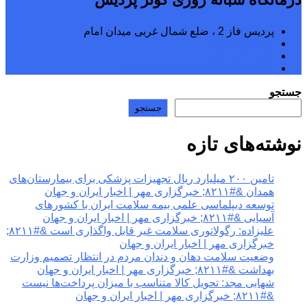
پردیس فاز 2 ، ضلع شمال غربی میدان امام
02176242040
02176242070
kowsarpardisclinic@gmail.com
جستجو
جستجو
نوشته‌های تازه
تامین ۲۰۰ میلیارد ریال تجهیزات پزشکی برای بیمارستان‌های
همدان &#۸۲۱۱; خبرگزاری مهر | اخبار ایران و جهان
توسعه دیپلماسی علمی بیمه سلامت ایران با کشورهای
آسیایی &#۸۲۱۱; خبرگزاری مهر | اخبار ایران و جهان
علیزاده: رگولاتوری سلامت غیر قابل واگذاری است &#۸۲۱۱;
خبرگزاری مهر | اخبار ایران و جهان
وضعیت سلامت دهان و دندان مردم در انتظار تصمیم وزارت
بهداشت &#۸۲۱۱; خبرگزاری مهر | اخبار ایران و جهان
شهابی مجد: تحویل کالا متناسب با میزان پرداخت‌ها نیست
&#۸۲۱۱; خبرگزاری مهر | اخبار ایران و جهان