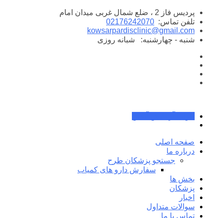
پرش
پردیس فاز 2 ، ضلع شمال غربی میدان امام
به
تلفن تماس:
02176242070
محتوا
kowsarpardisclinic@gmail.com
شنبه - چهارشنبه:
شبانه روزی
جواب آزمایش آنلاین
صفحه اصلی
درباره ما
جستجو پزشکان طرح
سفارش دارو های کمیاب
بخش ها
پزشکان
اخبار
سوالات متداول
تماس با ما