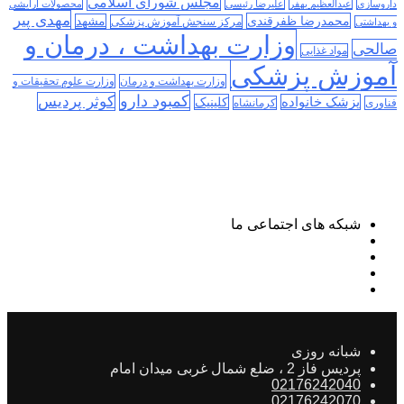
مجلس شورای اسلامی
داروسازی
عبدالعظیم بهفر
علیرضا رئیسی
محصولات آرایشی
مهدی پیر
محمدرضا ظفرقندی
مشهد
مرکز سنجش آموزش پزشکی
و بهداشتی
وزارت بهداشت ، درمان و
صالحی
مواد غذایی
آموزش پزشکی
وزارت بهداشت و درمان
وزارت علوم تحقیقات و
کمبود دارو
کوثر پردیس
پزشک خانواده
کلینیک
فناوری
کرمانشاه
شبکه های اجتماعی ما
شبانه روزی
پردیس فاز 2 ، ضلع شمال غربی میدان امام
02176242040
02176242070