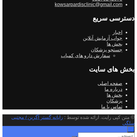
kowsarpardisclinic@gmail.com
دسترسی سریع
اخبار
جواب آزمایش آنلاین
بخش ها
جستجو پزشکان
سفارش دارو های کمیاب
بخش های سایت
صفحه اصلی
درباره ما
بخش ها
پزشکان
تماس با ما
© متن کپی رایت. ارائه شده توسط :
رایانه گستر آگرین / مجتبی
سلگی
×