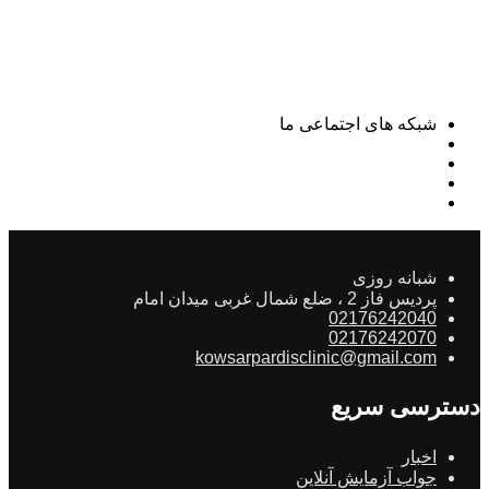
شبکه های اجتماعی ما
شبانه روزی
پردیس فاز 2 ، ضلع شمال غربی میدان امام
02176242040
02176242070
kowsarpardisclinic@gmail.com
دسترسی سریع
اخبار
جواب آزمایش آنلاین