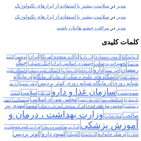
مدیر
در
سلامت بیشتر با استفاده از ابزارهای تکنولوژیک
مدیر
در
سلامت بیشتر با استفاده از ابزارهای تکنولوژیک
مدیر
در
مراقب چشم هایتان باشید
کلمات کلیدی
ایران
ایالات متحده امریکا
بوشهر
آزمون دستیاری
آزمایشگاه
ارز دارو
تجمع
جنگ
تجهیزات پزشکی
جمهوری اسلامی ایران
جنگ تحمیلی
مردمی
رمضان
دارو
خبر مهم
داروخانه
داروسازی
دانشگاه علوم پزشکی
دانشگاه علوم
درمانگاه
درمان
درمانگاه
دانشگاه های علوم پزشکی
پزشکی اهواز
درمانگاه شبانه روزی کوثر پردیس
شبانه روزی
رژیم
رهبر شهید
سازمان غذا و دارو
سلامت
صهیونیستی
سرطان
صنعت
مجلس شورای اسلامی
داروسازی
عبدالعظیم بهفر
علیرضا رئیسی
محصولات آرایشی
مهدی پیر
محمدرضا ظفرقندی
مشهد
مرکز سنجش آموزش پزشکی
و بهداشتی
وزارت بهداشت ، درمان و
صالحی
مواد غذایی
آموزش پزشکی
وزارت بهداشت و درمان
وزارت علوم تحقیقات و
کمبود دارو
کوثر پردیس
پزشک خانواده
کلینیک
فناوری
کرمانشاه