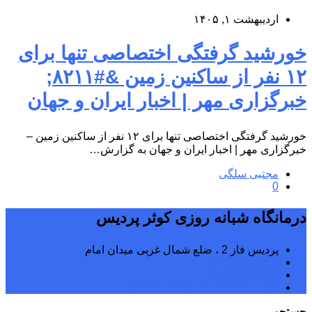
اردیبهشت ۱, ۱۴۰۵
خورشید گرفتگی اختصاصی تنها برای
۱۲ نفر از ساکنین زمین &#۸۲۱۱;
خبرگزاری مهر | اخبار ایران و جهان
خورشید گرفتگی اختصاصی تنها برای ۱۲ نفر از ساکنین زمین –
خبرگزاری مهر | اخبار ایران و جهان به گزارش…
مجتبی سلگی
0
درمانگاه شبانه روزی کوثر پردیس
پردیس فاز 2 ، ضلع شمال غربی میدان امام
02176242040
02176242070
kowsarpardisclinic@gmail.com
جستجو