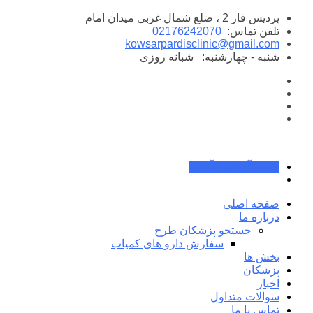
پرش
پردیس فاز 2 ، ضلع شمال غربی میدان امام
به
تلفن تماس:
02176242070
محتوا
kowsarpardisclinic@gmail.com
شنبه - چهارشنبه:
شبانه روزی
جواب آزمایش آنلاین
صفحه اصلی
درباره ما
جستجو پزشکان طرح
سفارش دارو های کمیاب
بخش ها
پزشکان
اخبار
سوالات متداول
تماس با ما