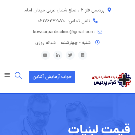
رش
ه
پردیس فاز 2 ، ضلع شمال غربی میدان امام
حتوا
تلفن تماس:
02176242070
kowsarpardisclinic@gmail.com
شنبه - چهارشنبه:
شبانه روزی
جواب آزمایش آنلاین
قیمت لبنیات