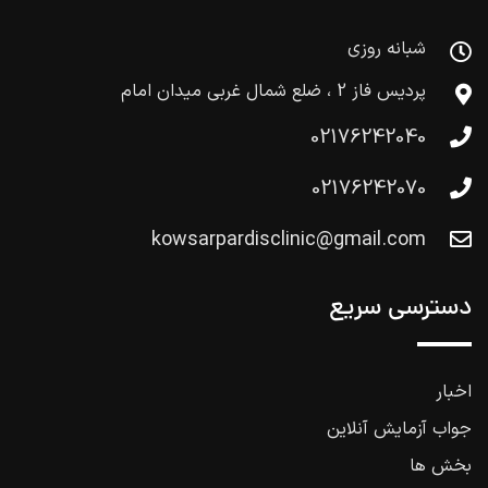
شبانه روزی
پردیس فاز 2 ، ضلع شمال غربی میدان امام
02176242040
02176242070
kowsarpardisclinic@gmail.com
دسترسی سریع
اخبار
جواب آزمایش آنلاین
بخش ها