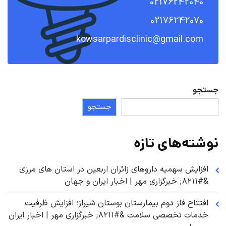
02176242040
02176242070
kowsarpardisclinic@gmail.com
جستجو
جستجو
نوشته‌های تازه
افزایش سهمیه داروهای زائران اربعین در استان های مرزی
&#۸۲۱۱; خبرگزاری مهر | اخبار ایران و جهان
افتتاح فاز دوم بیمارستان بوستان شیراز؛ افزایش ظرفیت
خدمات تخصصی سلامت &#۸۲۱۱; خبرگزاری مهر | اخبار ایران