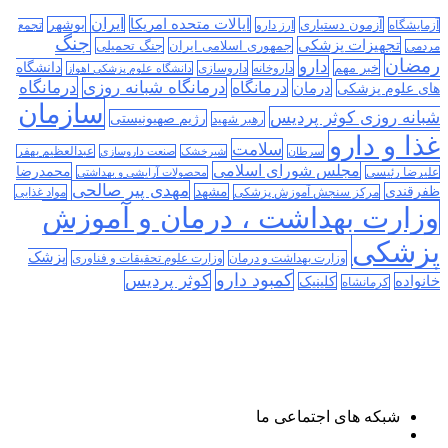
ایران
ایالات متحده امریکا
آزمون دستیاری
بوشهر
آزمایشگاه
ارز دارو
تجمع
جنگ
تجهیزات پزشکی
جمهوری اسلامی ایران
جنگ تحمیلی
مردمی
رمضان
دارو
دانشگاه
خبر مهم
داروخانه
داروسازی
دانشگاه علوم پزشکی اهواز
درمانگاه
درمانگاه شبانه روزی
درمان
درمانگاه
های علوم پزشکی
سازمان
شبانه روزی کوثر پردیس
رژیم صهیونیستی
رهبر شهید
غذا و دارو
سلامت
سرطان
شیرخشک
صنعت داروسازی
عبدالعظیم بهفر
مجلس شورای اسلامی
محمدرضا
علیرضا رئیسی
محصولات آرایشی و بهداشتی
مهدی پیر صالحی
ظفرقندی
مشهد
مرکز سنجش آموزش پزشکی
مواد غذایی
وزارت بهداشت ، درمان و آموزش
پزشکی
پزشک
وزارت بهداشت و درمان
وزارت علوم تحقیقات و فناوری
کمبود دارو
کوثر پردیس
خانواده
کلینیک
کرمانشاه
شبکه های اجتماعی ما