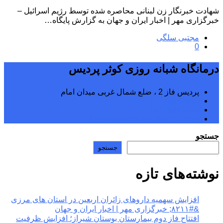
شهادت خبرنگار زن لبنانی محاصره شده توسط رژیم اسرائیل –
خبرگزاری مهر | اخبار ایران و جهان به گزارش پایگاه…
مجتبی سلگی
0
درمانگاه شبانه روزی کوثر پردیس
پردیس فاز 2 ، ضلع شمال غربی میدان امام
02176242040
02176242070
kowsarpardisclinic@gmail.com
جستجو
جستجو
نوشته‌های تازه
افزایش سهمیه داروهای زائران اربعین در استان های مرزی
&#۸۲۱۱; خبرگزاری مهر | اخبار ایران و جهان
افتتاح فاز دوم بیمارستان بوستان شیراز؛ افزایش ظرفیت