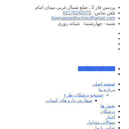
پرش
پردیس فاز 2 ، ضلع شمال غربی میدان امام
به
تلفن تماس:
02176242070
محتوا
kowsarpardisclinic@gmail.com
شنبه - چهارشنبه:
شبانه روزی
جواب آزمایش آنلاین
صفحه اصلی
درباره ما
جستجو پزشکان طرح
سفارش دارو های کمیاب
بخش ها
پزشکان
اخبار
سوالات متداول
تماس با ما