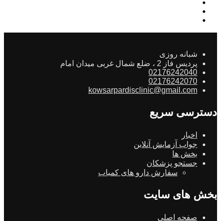
شبانه روزی
پردیس فاز 2 ، ضلع شمال غربی میدان امام
02176242040
02176242070
kowsarpardisclinic@gmail.com
دسترسی سریع
اخبار
جواب آزمایش آنلاین
بخش ها
جستجو پزشکان
سفارش دارو های کمیاب
بخش های سایت
صفحه اصلی