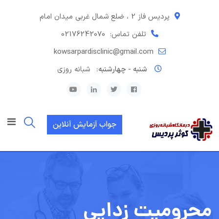
رش
ه
پردیس فاز 2 ، ضلع شمال غربی میدان امام
حتوا
تلفن تماس:
02176242070
kowsarpardisclinic@gmail.com
شنبه - چهارشنبه:
شبانه روزی
جواب آزمایش آنلاین
محرومیت زدایی