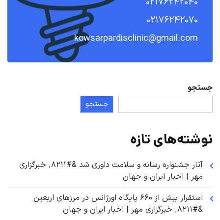
02176242040
02176242070
kowsarpardisclinic@gmail.com
جستجو
جستجو
نوشته‌های تازه
آثار جشنواره رسانه و سلامت داوری شد &#۸۲۱۱; خبرگزاری
مهر | اخبار ایران و جهان
استقرار بیش از ۶۶۰ پایگاه اورژانس در مرزهای اربعین
&#۸۲۱۱; خبرگزاری مهر | اخبار ایران و جهان