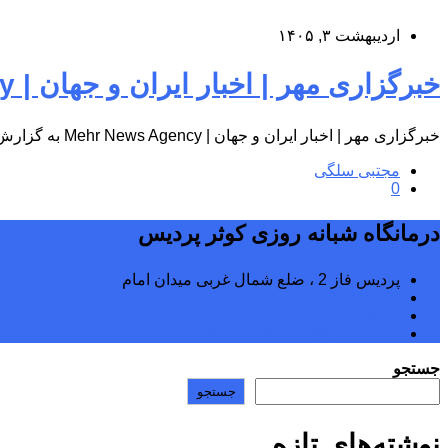
اردیبهشت ۳, ۱۴۰۵
خبرگزاری مهر | اخبار ایران و جهان | Mehr News Agency
خبرگزاری مهر | اخبار ایران و جهان | Mehr News Agency به گزارش پایگاه اطلاع‌رسانی درمانگاه شبانه‌روزی کوثر پردیس، به…
مجتبی سلگی
0
درمانگاه شبانه روزی کوثر پردیس
پردیس فاز 2 ، ضلع شمال غربی میدان امام
02176242040
02176242070
kowsarpardisclinic@gmail.com
جستجو
جستجو
نوشته‌های تازه