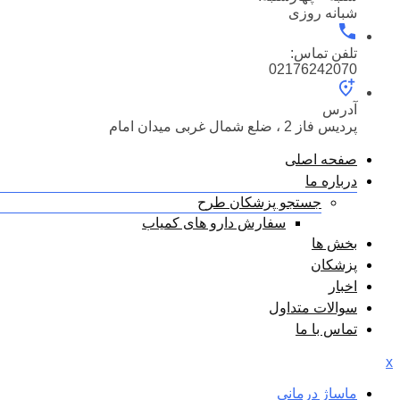
شبانه روزی
تلفن تماس:
02176242070
آدرس
پردیس فاز 2 ، ضلع شمال غربی میدان امام
صفحه اصلی
درباره ما
جستجو پزشکان طرح
سفارش دارو های کمیاب
بخش ها
پزشکان
اخبار
سوالات متداول
تماس با ما
x
ماساژ درمانی