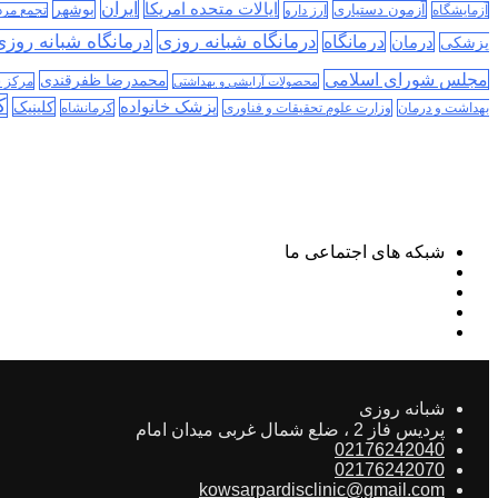
ایران
ایالات متحده امریکا
آزمون دستیاری
بوشهر
آزمایشگاه
ارز دارو
تجمع مر
درمانگاه شبانه روز
درمانگاه شبانه روزی
درمان
درمانگاه
پزشکی
مجلس شورای اسلامی
محمدرضا ظفرقندی
مرکز 
محصولات آرایشی و بهداشتی
ک
پزشک خانواده
کلینیک
بهداشت و درمان
وزارت علوم تحقیقات و فناوری
کرمانشاه
شبکه های اجتماعی ما
شبانه روزی
پردیس فاز 2 ، ضلع شمال غربی میدان امام
02176242040
02176242070
kowsarpardisclinic@gmail.com