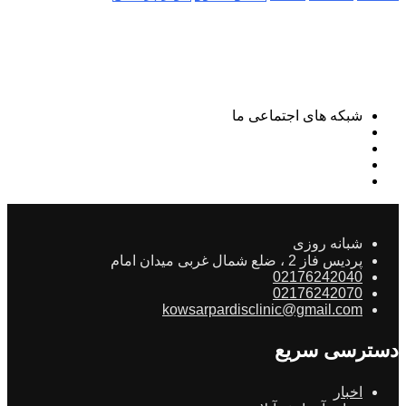
شبکه های اجتماعی ما
شبانه روزی
پردیس فاز 2 ، ضلع شمال غربی میدان امام
02176242040
02176242070
kowsarpardisclinic@gmail.com
دسترسی سریع
اخبار