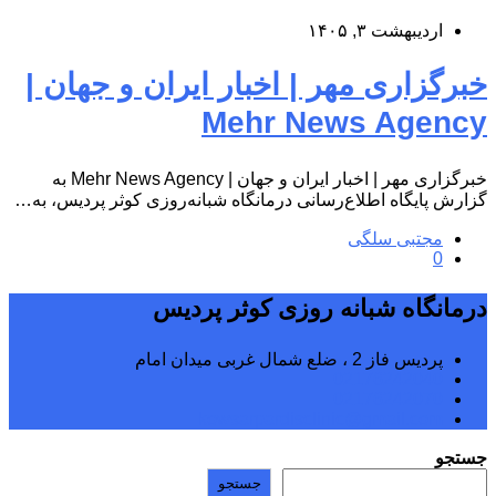
اردیبهشت ۳, ۱۴۰۵
خبرگزاری مهر | اخبار ایران و جهان |
Mehr News Agency
خبرگزاری مهر | اخبار ایران و جهان | Mehr News Agency به
گزارش پایگاه اطلاع‌رسانی درمانگاه شبانه‌روزی کوثر پردیس، به…
مجتبی سلگی
0
درمانگاه شبانه روزی کوثر پردیس
پردیس فاز 2 ، ضلع شمال غربی میدان امام
02176242040
02176242070
kowsarpardisclinic@gmail.com
جستجو
جستجو