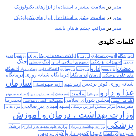
مدیر
در
سلامت بیشتر با استفاده از ابزارهای تکنولوژیک
مدیر
در
سلامت بیشتر با استفاده از ابزارهای تکنولوژیک
مدیر
در
مراقب چشم هایتان باشید
کلمات کلیدی
ایران
ایالات متحده امریکا
آزمون دستیاری
بوشهر
آزمایشگاه
ارز دارو
تجمع
جنگ
تجهیزات پزشکی
جمهوری اسلامی ایران
جنگ تحمیلی
مردمی
رمضان
دارو
دانشگاه
خبر مهم
داروخانه
داروسازی
دانشگاه علوم پزشکی اهواز
درمانگاه
درمانگاه شبانه روزی
درمان
درمانگاه
های علوم پزشکی
سازمان
شبانه روزی کوثر پردیس
رژیم صهیونیستی
رهبر شهید
غذا و دارو
سلامت
سرطان
شیرخشک
صنعت داروسازی
عبدالعظیم بهفر
مجلس شورای اسلامی
محمدرضا
علیرضا رئیسی
محصولات آرایشی و بهداشتی
مهدی پیر صالحی
ظفرقندی
مشهد
مرکز سنجش آموزش پزشکی
مواد غذایی
وزارت بهداشت ، درمان و آموزش
پزشکی
پزشک
وزارت بهداشت و درمان
وزارت علوم تحقیقات و فناوری
کمبود دارو
کوثر پردیس
خانواده
کلینیک
کرمانشاه