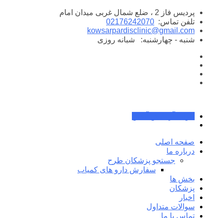
پرش
پردیس فاز 2 ، ضلع شمال غربی میدان امام
به
تلفن تماس:
02176242070
محتوا
kowsarpardisclinic@gmail.com
شنبه - چهارشنبه:
شبانه روزی
جواب آزمایش آنلاین
صفحه اصلی
درباره ما
جستجو پزشکان طرح
سفارش دارو های کمیاب
بخش ها
پزشکان
اخبار
سوالات متداول
تماس با ما