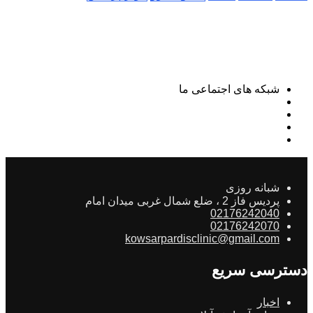
شبکه های اجتماعی ما
شبانه روزی
پردیس فاز 2 ، ضلع شمال غربی میدان امام
02176242040
02176242070
kowsarpardisclinic@gmail.com
دسترسی سریع
اخبار