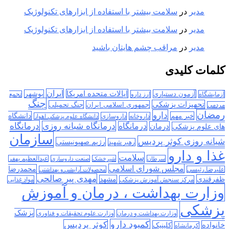
مدیر
در
سلامت بیشتر با استفاده از ابزارهای تکنولوژیک
مدیر
در
سلامت بیشتر با استفاده از ابزارهای تکنولوژیک
مدیر
در
مراقب چشم هایتان باشید
کلمات کلیدی
ایران
ایالات متحده امریکا
آزمون دستیاری
بوشهر
آزمایشگاه
ارز دارو
تجمع
جنگ
تجهیزات پزشکی
جمهوری اسلامی ایران
جنگ تحمیلی
مردمی
رمضان
دارو
دانشگاه
خبر مهم
داروخانه
داروسازی
دانشگاه علوم پزشکی اهواز
درمانگاه
درمانگاه شبانه روزی
درمان
درمانگاه
های علوم پزشکی
سازمان
شبانه روزی کوثر پردیس
رژیم صهیونیستی
رهبر شهید
غذا و دارو
سلامت
سرطان
شیرخشک
صنعت داروسازی
عبدالعظیم بهفر
مجلس شورای اسلامی
محمدرضا
علیرضا رئیسی
محصولات آرایشی و بهداشتی
مهدی پیر صالحی
ظفرقندی
مشهد
مرکز سنجش آموزش پزشکی
مواد غذایی
وزارت بهداشت ، درمان و آموزش
پزشکی
پزشک
وزارت بهداشت و درمان
وزارت علوم تحقیقات و فناوری
کمبود دارو
کوثر پردیس
خانواده
کلینیک
کرمانشاه