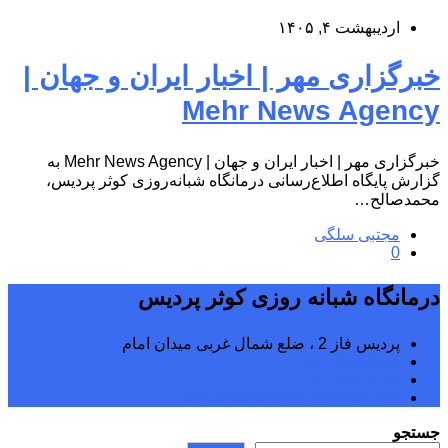
اردیبهشت ۴, ۱۴۰۵
خبرگزاری مهر | اخبار ایران و جهان |
Mehr News Agency
خبرگزاری مهر | اخبار ایران و جهان | Mehr News Agency به
گزارش پایگاه اطلاع‌رسانی درمانگاه شبانه‌روزی کوثر پردیس،
محمدصالح…
مجتبی سلگی
0
درمانگاه شبانه روزی کوثر پردیس
پردیس فاز 2 ، ضلع شمال غربی میدان امام
02176242040
02176242070
kowsarpardisclinic@gmail.com
جستجو