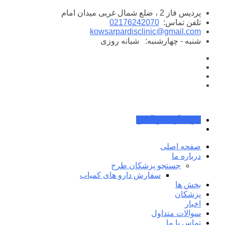
پرش
پردیس فاز 2 ، ضلع شمال غربی میدان امام
به
تلفن تماس:
02176242070
محتوا
kowsarpardisclinic@gmail.com
شنبه - چهارشنبه:
شبانه روزی
جواب آزمایش آنلاین
صفحه اصلی
درباره ما
جستجو پزشکان طرح
سفارش دارو های کمیاب
بخش ها
پزشکان
اخبار
سوالات متداول
تماس با ما